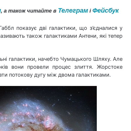
и
Телеграм
Фейсбук
, а також читайте в
і
аббл показує дві галактики, що з’єдналися у
називають також галактиками Антени, які тепер
альні галактики, начебто Чумацького Шляху. Але
років вони провели процес злиття. Жорстоке
ати потокову дугу між двома галактиками.