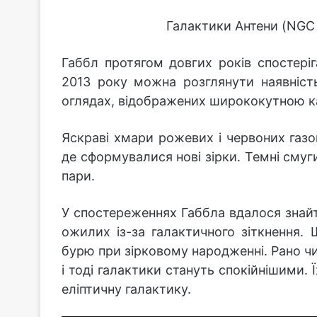
Галактики Антени (NGC 
Габбл протягом довгих років спостеріг
2013 року можна розглянути наявність
оглядах, відображених ширококутною к
Яскраві хмари рожевих і червоних газ
де сформувалися нові зірки. Темні сму
пари.
У спостереженнях Габбла вдалося знайт
ожилих із-за галактичного зіткнення. 
бурю при зірковому народженні. Рано чи
і тоді галактики стануть спокійнішими.
еліптичну галактику.