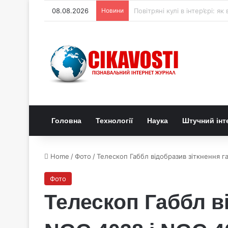
08.08.2026
Новини
Генетичний перемикач керує
Головна
Технології
Наука
Штучний інт
Home
/
Фото
/
Телескоп Габбл відобразив зіткнення г
Фото
Телескоп Габбл в