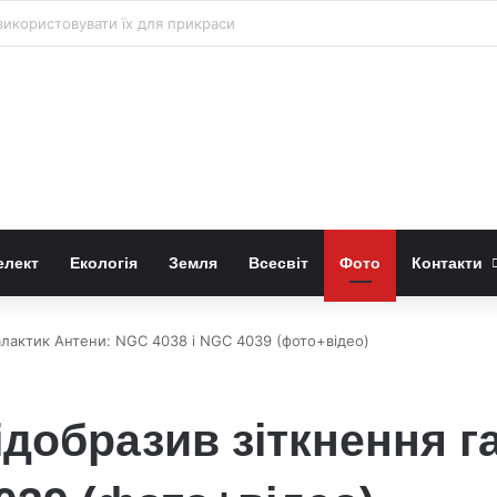
 «право-лівою» формою квітів лілій-метеликів
елект
Екологія
Земля
Всесвіт
Фото
Контакти
алактик Антени: NGC 4038 і NGC 4039 (фото+відео)
ідобразив зіткнення г