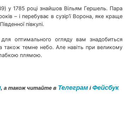
9) у 1785 році знайшов Вільям Гершель. Пара
років – і перебуває в сузір’ї Ворона, яке краще
Південної півкулі.
у для оптимального огляду вам знадобиться
 а також темне небо. Але навіть при великому
слабкою плямою.
и
Телеграм
Фейсбук
, а також читайте в
і