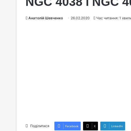
NGC 4038 і NGC 4
Анатолій Шевченко
26.02.2020
Час читання: 1 хвил
Поділитися
Facebook
X
LinkedIn