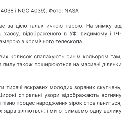
4038 і NGC 4039). Фото: NASA
ає за цією галактичною парою. На знімку від
 хаосу, відображеного в УФ, видимому і ІЧ-
амерою з космічного телескопа.
ових колисок спалахують синім кольором там,
ги пилу також поширюються на масивні ділянки
и тисячі яскравих молодих зоряних скупчень,
Широкі спіральні узори відображають вогняну
 пізно процес народження зірок сповільниться,
 Їх ядра зіллються, і ми отримаємо одну велику