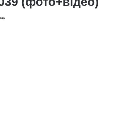
039 (фото+відео)
ина