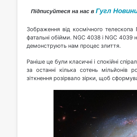
Гугл Новин
Підписуйтеся на нас в
Зображення від космічного телескопа Г
фатальні обійми. NGC 4038 і NGC 4039 
демонструють нам процес злиття.
Раніше це були класичні і спокійні спір
за останні кілька сотень мільйонів 
зіткнення розірвало зірки, щоб сформув