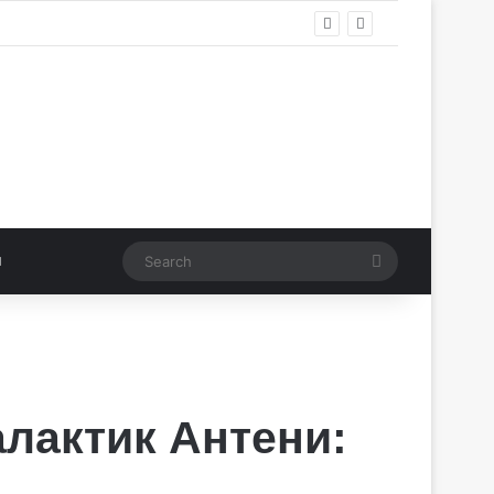
Search
алактик Антени: