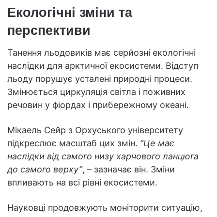
Екологічні зміни та
перспективи
Танення льодовиків має серйозні екологічні
наслідки для арктичної екосистеми. Відступ
льоду порушує усталені природні процеси.
Змінюється циркуляція світла і поживних
речовин у фіордах і прибережному океані.
Мікаель Сейр з Орхуського університету
підкреслює масштаб цих змін.
“Це має
наслідки від самого низу харчового ланцюга
до самого верху”
, – зазначає він. Зміни
впливають на всі рівні екосистеми.
Науковці продовжують моніторити ситуацію,