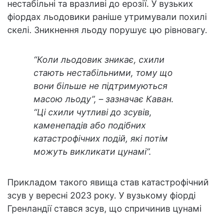
нестабільні та вразливі до ерозії. У вузьких
фіордах льодовики раніше утримували похилі
скелі. Зникнення льоду порушує цю рівновагу.
“Коли льодовик зникає, схили
стають нестабільними, тому що
вони більше не підтримуються
масою льоду”, – зазначає Каван.
“Ці схили чутливі до зсувів,
каменепадів або подібних
катастрофічних подій, які потім
можуть викликати цунамі”.
Прикладом такого явища став катастрофічний
зсув у вересні 2023 року. У вузькому фіорді
Гренландії стався зсув, що спричинив цунамі