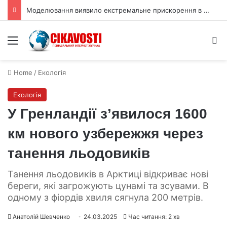
Моделювання виявило екстремальне прискорення в ядерному вогняному шарі
Menu
S
Home
/
Екологія
Екологія
У Гренландії з’явилося 1600
км нового узбережжя через
танення льодовиків
Танення льодовиків в Арктиці відкриває нові
береги, які загрожують цунамі та зсувами. В
одному з фіордів хвиля сягнула 200 метрів.
Анатолій Шевченко
24.03.2025
Час читання: 2 хв