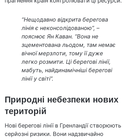
прагнення країн контролювати ці ресурси.
“Нещодавно відкрита берегова
лінія є неконсолідованою”, –
пояснює Ян Каван. “Вона не
зцементована льодом, там немає
вічної мерзлоти, тому її дуже
легко розмити. Ці берегові лінії,
мабуть, найдинамічніші берегові
лінії у світі”.
Природні небезпеки нових
територій
Нові берегові лінії в Гренландії створюють
серйозні ризики. Вони надзвичайно