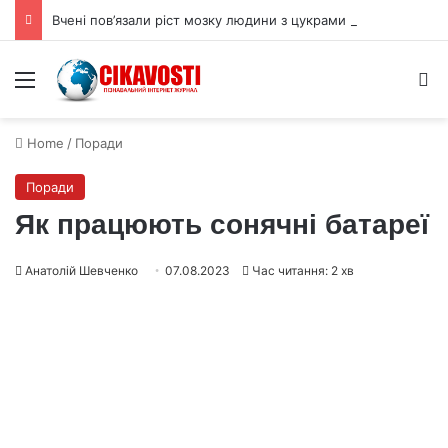
Вчені пов’язали ріст мозку людини з цукрами в раціоні
Menu
S
Home
/
Поради
Поради
Як працюють сонячні батареї
Анатолій Шевченко
07.08.2023
Час читання: 2 хв