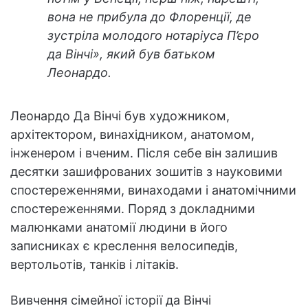
вона не прибула до Флоренції, де
зустріла молодого нотаріуса П’єро
да Вінчі», який був батьком
Леонардо.
Леонардо Да Вінчі був художником,
архітектором, винахідником, анатомом,
інженером і вченим. Після себе він залишив
десятки зашифрованих зошитів з науковими
спостереженнями, винаходами і анатомічними
спостереженнями. Поряд з докладними
малюнками анатомії людини в його
записниках є креслення велосипедів,
вертольотів, танків і літаків.
Вивчення сімейної історії да Вінчі