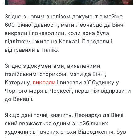
Згідно з новим аналізом документів майже
600-річної давності, мати Леонардо да Вінчі
викрали і поневолили, коли вона була
підлітком і жила на Кавказі. Її продали і
відправили в Італію.
Згідно з документами, виявленими
італійським істориком, мати да Вінчі,
Катерину,
викрали
і вивезли з її будинку у
Чорного моря в Черкесії, перш ніж відправити
до Венеції.
Якщо дані точні, значить, Леонардо да Вінчі,
який вважається одним з найбільших
художників і вчених епохи Відродження, був