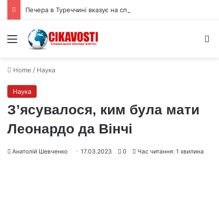
Печера в Туреччині вказує на спільні традиції неандертальців і людей
Menu
S
Home
/
Наука
Наука
З’ясувалося, ким була мати
Леонардо да Вінчі
Анатолій Шевченко
17.03.2023
0
Час читання: 1 хвилина