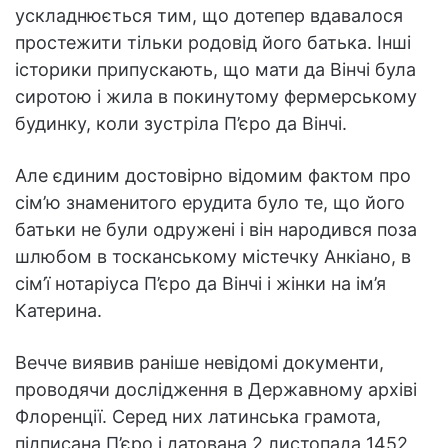
ускладнюється тим, що дотепер вдавалося
простежити тільки родовід його батька. Інші
історики припускають, що мати да Вінчі була
сиротою і жила в покинутому фермерському
будинку, коли зустріла П’єро да Вінчі.
Але єдиним достовірно відомим фактом про
сім’ю знаменитого ерудита було те, що його
батьки не були одружені і він народився поза
шлюбом в тосканському містечку Анкіано, в
сім’ї нотаріуса П’єро да Вінчі і жінки на ім’я
Катерина.
Вечче виявив раніше невідомі документи,
проводячи дослідження в Державному архіві
Флоренції. Серед них латинська грамота,
підписана П’єро і датована 2 листопада 1452