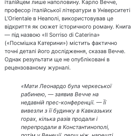
італійцем лише наполовину. Карло Вечче,
професор італійської літератури в Університеті
L’Orientale в Неаполі, використовував це
відкриття як сюжет історичного роману. Книга
— під назвою «Il Sorriso di Caterina»
(«Посмішка Катерини») містить фактично
точні деталі його дослідження, сказав Вечче.
Однак результати ще не опубліковані в
рецензованому журналі.
«Мати Леонардо була черкеської
рабинею, — заявив Вечче на
недавній прес-конференції. — Її
вивезли з її будинку в Кавказьких
горах, кілька разів продали і
перепродали в Константинополі,
потім у Венеції, перш ніж, нарешті,