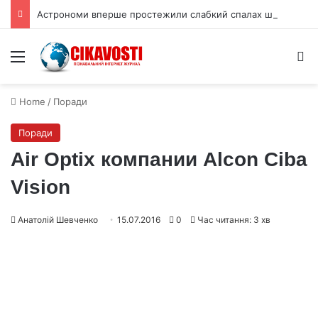
Астрономи вперше простежили слабкий спалах шокового прориву наднової
Menu
S
Home
/
Поради
Поради
Air Optix компании Alcon Ciba
Vision
Анатолій Шевченко
15.07.2016
0
Час читання: 3 хв