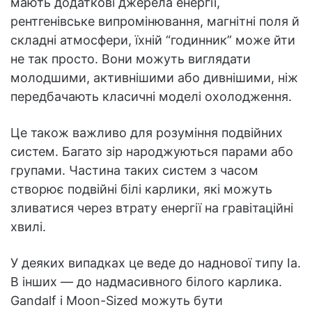
мають додаткові джерела енергії,
рентгенівське випромінювання, магнітні поля й
складні атмосфери, їхній “годинник” може йти
не так просто. Вони можуть виглядати
молодшими, активнішими або дивнішими, ніж
передбачають класичні моделі охолодження.
Це також важливо для розуміння подвійних
систем. Багато зір народжуються парами або
групами. Частина таких систем з часом
створює подвійні білі карлики, які можуть
зливатися через втрату енергії на гравітаційні
хвилі.
У деяких випадках це веде до наднової типу Ia.
В інших — до надмасивного білого карлика.
Gandalf і Moon-Sized можуть бути