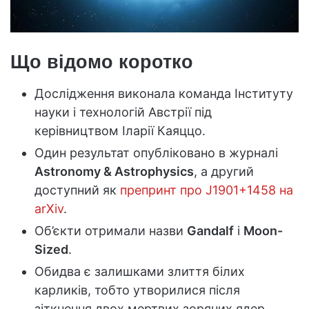
Що відомо коротко
Дослідження виконала команда Інституту
науки і технологій Австрії під
керівництвом Іларії Каяццо.
Один результат опубліковано в журналі
Astronomy & Astrophysics
, а другий
доступний як
препринт про J1901+1458 на
arXiv
.
Об’єкти отримали назви
Gandalf
і
Moon-
Sized
.
Обидва є залишками злиття білих
карликів, тобто утворилися після
зіткнення двох мертвих зоряних ядер.