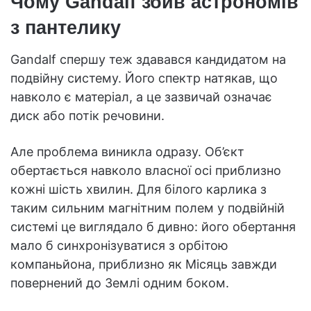
Чому Gandalf збив астрономів
з пантелику
Gandalf спершу теж здавався кандидатом на
подвійну систему. Його спектр натякав, що
навколо є матеріал, а це зазвичай означає
диск або потік речовини.
Але проблема виникла одразу. Об’єкт
обертається навколо власної осі приблизно
кожні шість хвилин. Для білого карлика з
таким сильним магнітним полем у подвійній
системі це виглядало б дивно: його обертання
мало б синхронізуватися з орбітою
компаньйона, приблизно як Місяць завжди
повернений до Землі одним боком.