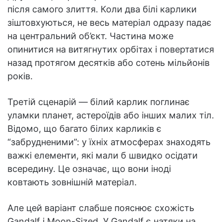
після самого злиття. Коли два білі карлики
зіштовхуються, не весь матеріал одразу падає
на центральний об’єкт. Частина може
опинитися на витягнутих орбітах і повертатися
назад протягом десятків або сотень мільйонів
років.
Третій сценарій — білий карлик поглинає
уламки планет, астероїдів або інших малих тіл.
Відомо, що багато білих карликів є
“забрудненими”: у їхніх атмосферах знаходять
важкі елементи, які мали б швидко осідати
всередину. Це означає, що вони іноді
ковтають зовнішній матеріал.
Але цей варіант слабше пояснює схожість
Gandalf і Moon-Sized. У Gandalf є натяки на