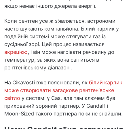
якщо немає іншого джерела енергії.
Коли рентген усе ж з’являється, астрономи
часто шукають компаньйона. Білий карлик у
подвійній системі може стягувати газ із
сусідньої зорі. Цей процес називається
акрецією
, і він може нагрівати речовину до
температур, за яких вона світиться в
рентгенівському діапазоні.
На Cikavosti вже пояснювали, як
білий карлик
може створювати загадкове рентгенівське
світло
у системі γ Cas, але там ключем був
прихований зоряний партнер. У Gandalf і
Moon-Sized такого партнера поки не знайшли.