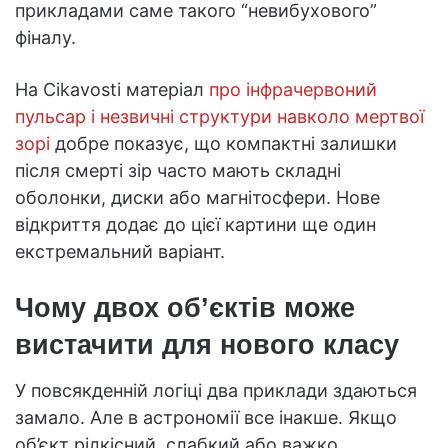
прикладами саме такого “невибухового”
фіналу.
На Cikavosti матеріал
про інфрачервоний
пульсар і незвичні структури навколо мертвої
зорі
добре показує, що компактні залишки
після смерті зір часто мають складні
оболонки, диски або магнітосфери. Нове
відкриття додає до цієї картини ще один
екстремальний варіант.
Чому двох об’єктів може
вистачити для нового класу
У повсякденній логіці два приклади здаються
замало. Але в астрономії все інакше. Якщо
об’єкт рідкісний, слабкий або важко