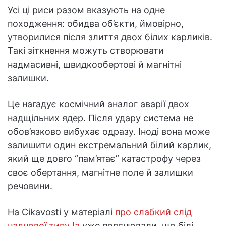
Усі ці риси разом вказують на одне
походження: обидва об’єкти, ймовірно,
утворилися після злиття двох білих карликів.
Такі зіткнення можуть створювати
надмасивні, швидкообертові й магнітні
залишки.
Це нагадує космічний аналог аварії двох
надщільних ядер. Після удару система не
обов’язково вибухає одразу. Іноді вона може
залишити один екстремальний білий карлик,
який ще довго “пам’ятає” катастрофу через
своє обертання, магнітне поле й залишки
речовини.
На Cikavosti у матеріалі
про слабкий слід
наднової типу Ia
уже пояснювали, що білі