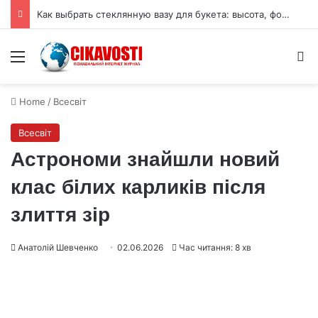
Как выбрать стеклянную вазу для букета: высота, форма и размер горлышка
Menu
S
Home
/
Всесвіт
Всесвіт
Астрономи знайшли новий
клас білих карликів після
злиття зір
Анатолій Шевченко
02.06.2026
Час читання: 8 хв