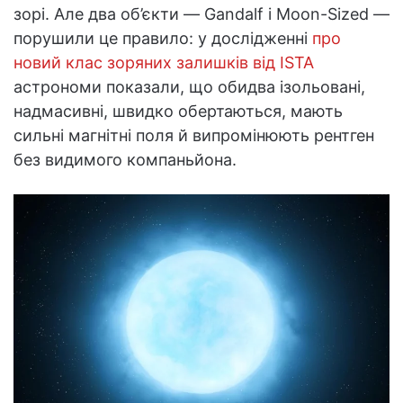
зорі. Але два об’єкти — Gandalf і Moon-Sized —
порушили це правило: у дослідженні
про
новий клас зоряних залишків від ISTA
астрономи показали, що обидва ізольовані,
надмасивні, швидко обертаються, мають
сильні магнітні поля й випромінюють рентген
без видимого компаньйона.