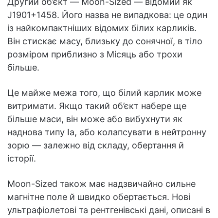
Другий об’єкт — Moon-Sized — відомий як
J1901+1458. Його назва не випадкова: це один
із найкомпактніших відомих білих карликів.
Він стискає масу, близьку до сонячної, в тіло
розміром приблизно з Місяць або трохи
більше.
Це майже межа того, що білий карлик може
витримати. Якщо такий об’єкт набере ще
більше маси, він може або вибухнути як
наднова типу Ia, або колапсувати в нейтронну
зорю — залежно від складу, обертання й
історії.
Moon-Sized також має надзвичайно сильне
магнітне поле й швидко обертається. Нові
ультрафіолетові та рентгенівські дані, описані в