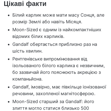
Цікаві факти
Білий карлик може мати масу Сонця, але
розмір Землі або навіть Місяця.
Moon-Sized є одним із найкомпактніших
відомих білих карликів.
Gandalf обертається приблизно раз на
шість хвилин.
Рентгенівське випромінювання від
ізольованого білого карлика є незвичним,
бо зазвичай його пояснюють акрецією з
компаньйона.
Gandalf, імовірно, має півкільце іонізованої
речовини, захопленої магнітосферою.
Moon-Sized старший за Gandalf: його
злиття могло статися близько 500