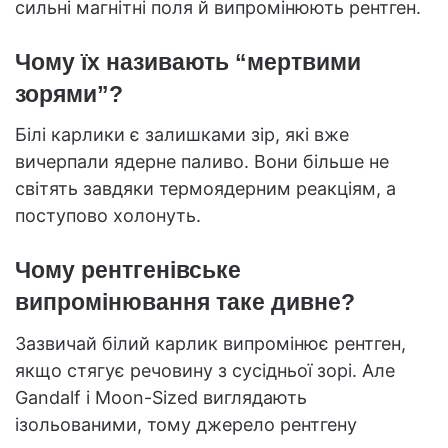
сильні магнітні поля й випромінюють рентген.
Чому їх називають “мертвими
зорями”?
Білі карлики є залишками зір, які вже
вичерпали ядерне паливо. Вони більше не
світять завдяки термоядерним реакціям, а
поступово холонуть.
Чому рентгенівське
випромінювання таке дивне?
Зазвичай білий карлик випромінює рентген,
якщо стягує речовину з сусідньої зорі. Але
Gandalf і Moon-Sized виглядають
ізольованими, тому джерело рентгену