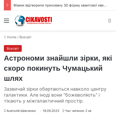
Фізики відтворили приховану 3D форму квантової хвильової функції
Menu
S
Home
/
Всесвіт
Всесвіт
Астрономи знайшли зірки, які
скоро покинуть Чумацький
шлях
Зазвичай зірки обертаються навколо центру
галактики. Але іноді вони "божеволіють" і
тікають у міжгалактичний простір.
Анатолій Шевченко
18.06.2023
Час читання: 2 хв