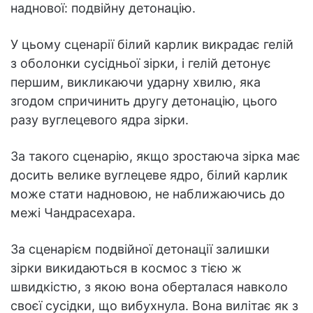
наднової: подвійну детонацію.
У цьому сценарії білий карлик викрадає гелій
з оболонки сусідньої зірки, і гелій детонує
першим, викликаючи ударну хвилю, яка
згодом спричинить другу детонацію, цього
разу вуглецевого ядра зірки.
За такого сценарію, якщо зростаюча зірка має
досить велике вуглецеве ядро, білий карлик
може стати надновою, не наближаючись до
межі Чандрасехара.
За сценарієм подвійної детонації залишки
зірки викидаються в космос з тією ж
швидкістю, з якою вона оберталася навколо
своєї сусідки, що вибухнула. Вона вилітає як з