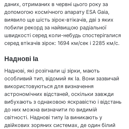
даних, отриманих в червні цього року за
допомогою космічного апарату ESA Gaia,
виявило ще шість зірок-втікачів, дві з яких
побили рекорд за найвищою радіальної
швидкості серед коли-небудь спостерігалися
серед втікачів зірок: 1694 км/сек і 2285 км/с.
Наднові Ia
Наднові, які розігнали ці зірки, мають
особливий тип, відомий як Ia. Вони зазвичай
використовуються для визначення
астрономічних відстаней, оскільки завжди
вибухають з однаковою яскравістю і відстань
до них можна визначити по видимій
світності. Наднові типу Ia виникають у
двійкових зоряних системах, де один білий