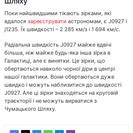
Шляху
Поки найшвидшими тікають зірками, які
вдалося
зареєструвати
астрономам, є J0927 і
j1235. Їх швидкості – 2 285 км/з і 1 694 км/с.
Радіальна швидкість J0927 майже вдвічі
більша, ніж майже будь-яка інша зірка в
Галактиці, але є винятки. Це зірки, що
обертаються навколо чорної діри в центрі
нашої галактики. Вони обертаються дуже
швидко і можуть наблизитися до швидкості
J0927. Але ці зірки знаходяться на круговій
траєкторії і не можуть вирватися з
Чумацького Шляху.