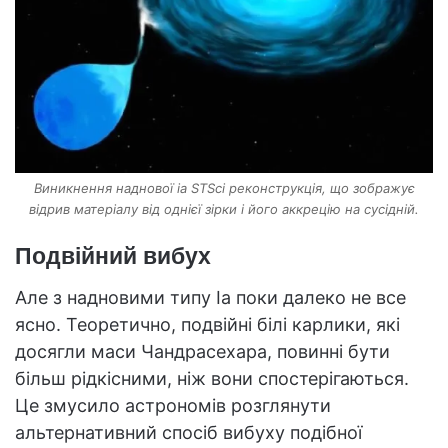
Виникнення наднової ia STSci реконструкція, що зображує
відрив матеріалу від однієї зірки і його аккрецію на сусідній.
Подвійний вибух
Але з надновими типу Ia поки далеко не все
ясно. Теоретично, подвійні білі карлики, які
досягли маси Чандрасехара, повинні бути
більш рідкісними, ніж вони спостерігаються.
Це змусило астрономів розглянути
альтернативний спосіб вибуху подібної