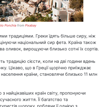
zio Ponchia
from
Pixabay
ими традиціями. Греки їдять більше сиру, ніж
 цінуючи національний сир фета. Країна також
ва оливок, вирощуючи близько сотні їх сортів.
ь традицію сієсти, коли на дві години вдень
ку. Цікаво, що в Греції щорічно приїжджає
 населення країни, становлячи близько 11 млн
 з найцікавіших країн світу, пропонуючи
 сучасного життя. Її багатство та
уристів щороку, роблячи її однією з