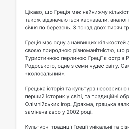
Цікаво, що Греція має найнижчу кількіст
також відзначаються карнавали, аналогі
січня по березень. З понад двох тисяч г
Греція має одну з найвищих кількостей а
своєю природною різноманітністю, що ро
Туристичною перлиною Греції є острів 
Родоського, одне з семи чудес світу. С
«колосальний».
Грецька історія та культура нерозривно 
перший історик у світі, та традиційні о
Олімпійських ігор. Драхма, грецька валю
замінена євро у 2002 році.
Культурні традиції Греції унікальні та р