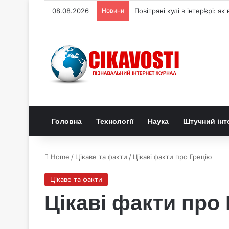
08.08.2026
Новини
Генетичний перемикач керує
Головна
Технології
Наука
Штучний інт
Home
/
Цікаве та факти
/
Цікаві факти про Грецію
Цікаве та факти
Цікаві факти про