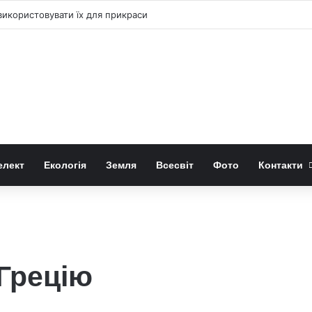
 «право-лівою» формою квітів лілій-метеликів
елект
Екологія
Земля
Всесвіт
Фото
Контакти
 Грецію