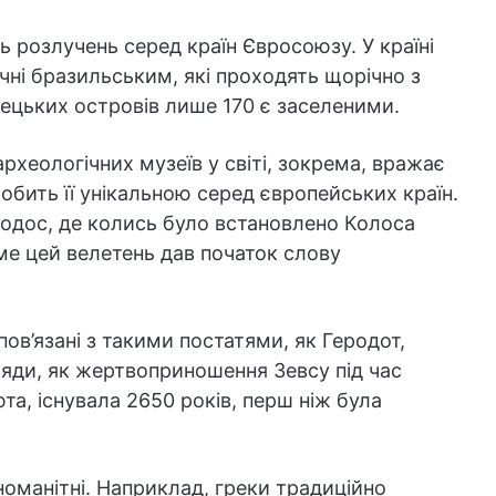
ь розлучень серед країн Євросоюзу. У країні
чні бразильським, які проходять щорічно з
рецьких островів лише 170 є заселеними.
рхеологічних музеїв у світі, зокрема, вражає
бить її унікальною серед європейських країн.
Родос, де колись було встановлено Колоса
аме цей велетень дав початок слову
пов’язані з такими постатями, як Геродот,
бряди, як жертвоприношення Зевсу під час
та, існувала 2650 років, перш ніж була
ізноманітні. Наприклад, греки традиційно