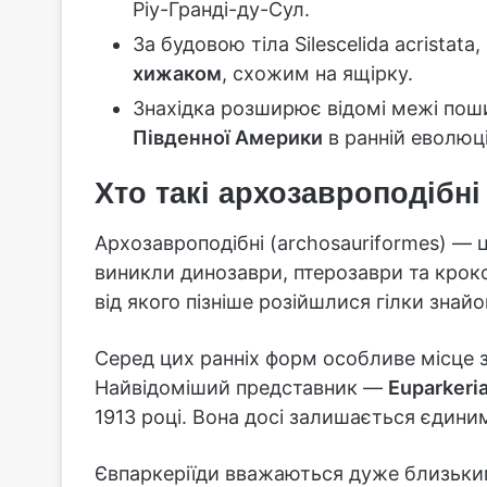
Ріу-Гранді-ду-Сул.
За будовою тіла Silescelida acristata
хижаком
, схожим на ящірку.
Знахідка розширює відомі межі поши
Південної Америки
в ранній еволюці
Хто такі архозавроподібні
Архозавроподібні (archosauriformes) — ц
виникли динозаври, птерозаври та кроко
від якого пізніше розійшлися гілки зна
Серед цих ранніх форм особливе місце
Найвідоміший представник —
Euparkeri
1913 році. Вона досі залишається єдини
Євпаркеріїди вважаються дуже близькими