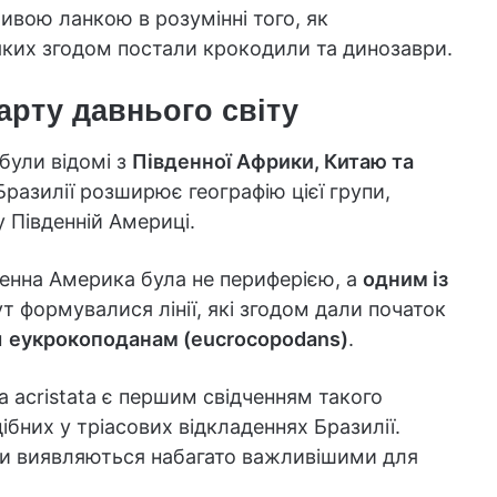
ливою ланкою в розумінні того, як
яких згодом постали крокодили та динозаври.
арту давнього світу
були відомі з
Південної Африки, Китаю та
в Бразилії розширює географію цієї групи,
 Південній Америці.
денна Америка була не периферією, а
одним із
ут формувалися лінії, які згодом дали початок
м
еукрокоподанам (eucrocopodans)
.
a acristata є першим свідченням такого
бних у тріасових відкладеннях Бразилії.
ки виявляються набагато важливішими для