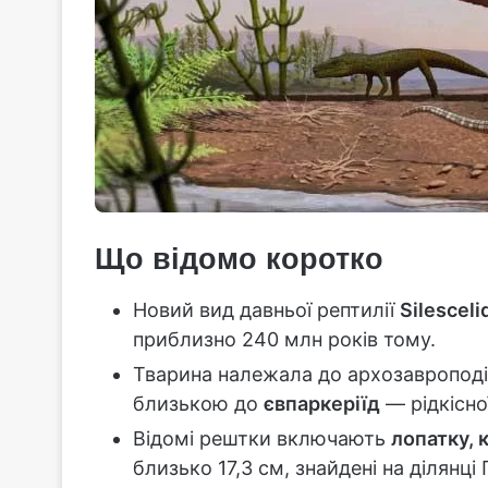
Що відомо коротко
Новий вид давньої рептилії
Silesceli
приблизно 240 млн років тому.
Тварина належала до архозавроподібн
близькою до
євпаркеріїд
— рідкісної
Відомі рештки включають
лопатку, 
близько 17,3 см, знайдені на ділянці