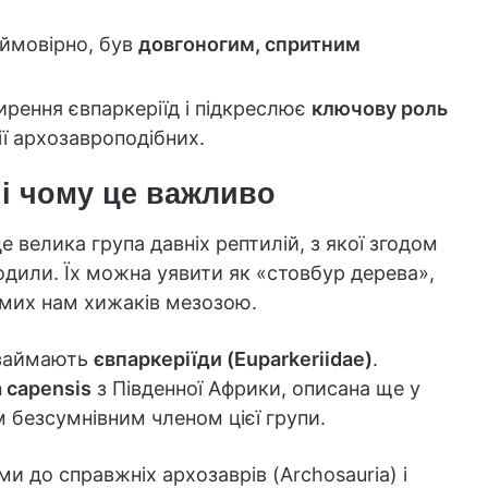
, ймовірно, був
довгоногим, спритним
рення євпаркеріїд і підкреслює
ключову роль
ї архозавроподібних.
 і чому це важливо
е велика група давніх рептилій, з якої згодом
дили. Їх можна уявити як «стовбур дерева»,
йомих нам хижаків мезозою.
 займають
євпаркеріїди (Euparkeriidae)
.
a capensis
з Південної Африки, описана ще у
м безсумнівним членом цієї групи.
 до справжніх архозаврів (Archosauria) і