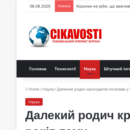
08.08.2026
Новини
Коронки на зуби, що важлив
Головна
Технології
Наука
Штучний інт
Home
/
Наука
/
Далекий родич крокодилів полював у Б
Наука
Далекий родич кр