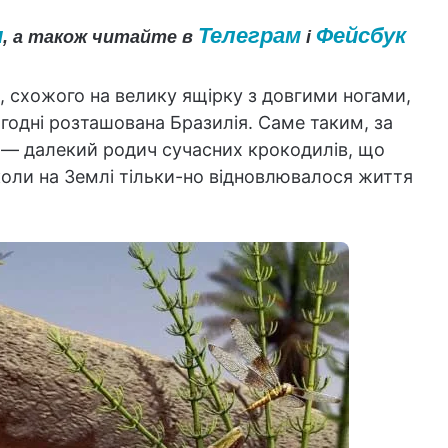
и
Телеграм
Фейсбук
, а також читайте в
і
а, схожого на велику ящірку з довгими ногами,
ьогодні розташована Бразилія. Саме таким, за
— далекий родич сучасних крокодилів, що
коли на Землі тільки-но відновлювалося життя