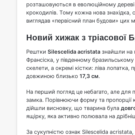
розташовуються в еволюційному дереві б
крокодилів. Тому кожна нова знахідка, с
виглядав «первісний план будови» цих ма
Новий хижак з тріасової Б
Рештки
Silescelida acristata
знайшли на м
Франсіска, у південному бразильському ш
скелети, а окремі кістки: ліва лопатка, 
довжиною близько
17,3 см
.
На перший погляд це небагато, але для 
замка. Порівнюючи форму та пропорції 
дійшли висновку, що тварина була
довг
ящірку, яка активно полювала на дрібні
За сукупністю ознак Silescelida acristat