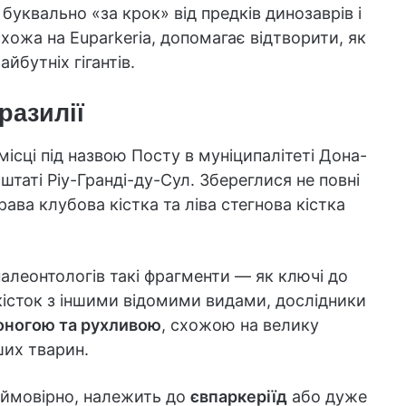
уквально «за крок» від предків динозаврів і
хожа на Euparkeria, допомагає відтворити, як
йбутніх гігантів.
разилії
ісці під назвою Посту в муніципалітеті Дона-
таті Ріу-Гранді-ду-Сул. Збереглися не повні
права клубова кістка та ліва стегнова кістка
палеонтологів такі фрагменти — як ключі до
кісток з іншими відомими видами, дослідники
оногою та рухливою
, схожою на велику
ших тварин.
a, ймовірно, належить до
євпаркеріїд
або дуже