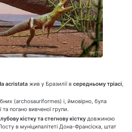
da acristata
жив у Бразилії в
середньому тріасі
,
их (archosauriformes) і, ймовірно, була
 та погано вивченої групи.
клубову кістку та стегнову кістку
довжиною
 Посту в муніципалітеті Дона-Франсіска, штат