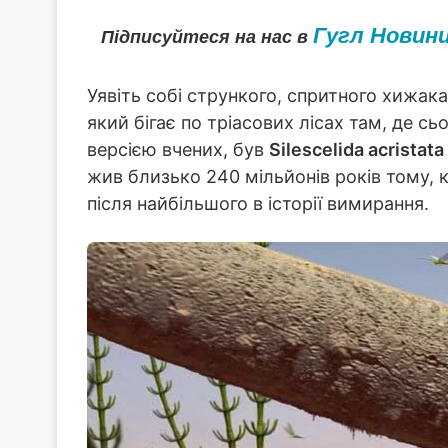
Гугл Новин
Підписуйтеся на нас в
Уявіть собі стрункого, спритного хижак
який бігає по тріасових лісах там, де с
версією вчених, був
Silescelida acristata
жив близько 240 мільйонів років тому, 
після найбільшого в історії вимирання.