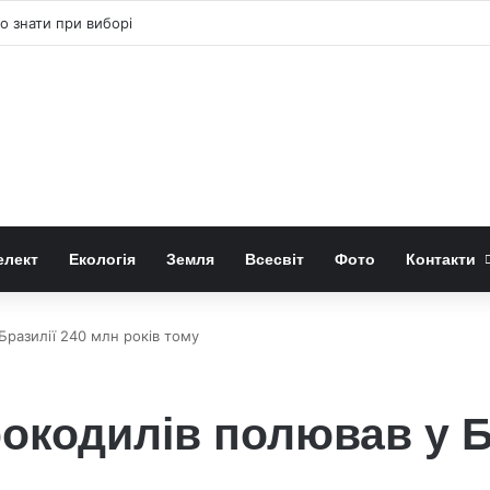
о знати при виборі
елект
Екологія
Земля
Всесвіт
Фото
Контакти
разилії 240 млн років тому
окодилів полював у Б