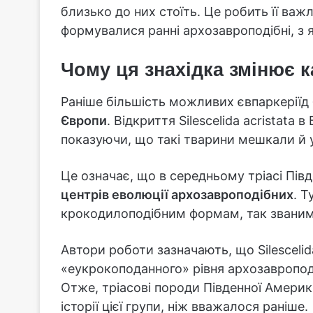
близько до них стоїть. Це робить її важ
формувалися ранні архозавроподібні, з 
Чому ця знахідка змінює к
Раніше більшість можливих євпаркеріїд 
Європи
. Відкриття Silescelida acristata 
показуючи, що такі тварини мешкали й у
Це означає, що в середньому тріасі Пів
центрів еволюції архозавроподібних
. Т
крокодилоподібним формам, так звани
Автори роботи зазначають, що Silescelid
«еукрокоподанного» рівня архозавроподі
Отже, тріасові породи Південної Амери
історії цієї групи, ніж вважалося раніше.