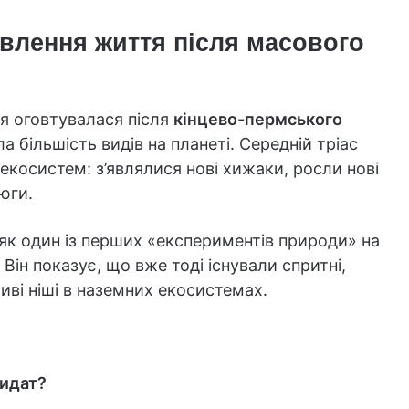
влення життя після масового
мля оговтувалася після
кінцево-пермського
а більшість видів на планеті. Середній тріас
екосистем: з’являлися нові хижаки, росли нові
юги.
 — як один із перших «експериментів природи» на
Він показує, що вже тоді існували спритні,
иві ніші в наземних екосистемах.
дидат?