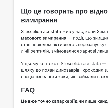
Що це говорить про відно
вимирання
Silescelida acristata жив у час, коли Зе
масового вимирання
— події, що знищил
став періодом активного «перезапуску» 
лінії рептилій, змінювалися харчові ланц
У цьому контексті Silescelida acristata
шляху до появи динозаврів і крокодилів. 
спеціалізовані хижаки, які займали важл
FAQ
Це вже точно євпаркеріїд чи лише кан