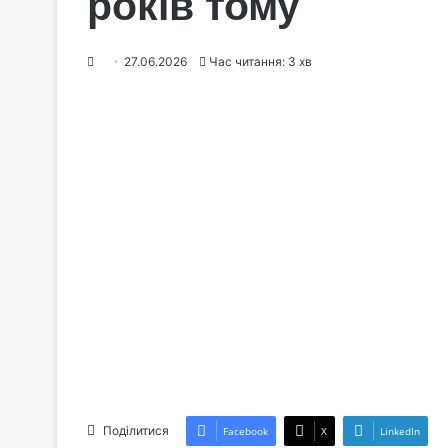
років тому
27.06.2026
Час читання: 3 хв
Поділитися
Facebook
X
LinkedIn