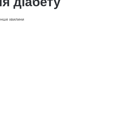
я діабету
енше хвилини