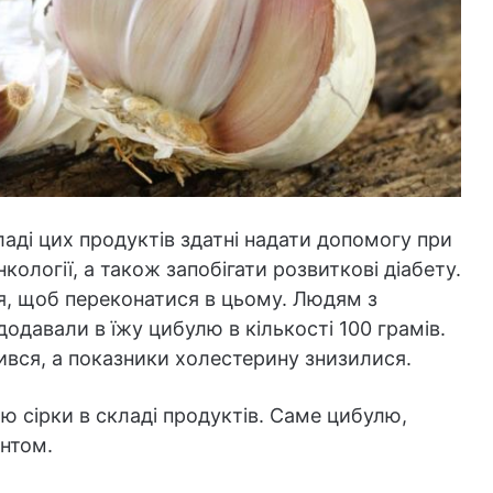
ладі цих продуктів здатні надати допомогу при
ології, а також запобігати розвиткові діабету.
я, щоб переконатися в цьому. Людям з
одавали в їжу цибулю в кількості 100 грамів.
ився, а показники холестерину знизилися.
ю сірки в складі продуктів. Саме цибулю,
ентом.