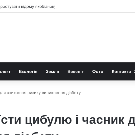
простувати відому якобіанову гіпотезу
елект
Екологія
Земля
Всесвіт
Фото
Контакти
 для зниження ризику виникнення діабету
їсти цибулю і часник 