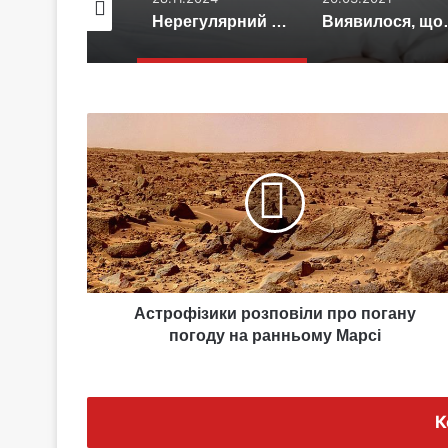
Пошкодження нерва змінює імунітет у всьому організмі
Нерегулярний сон збільшує шанси на серцевий напад на чверть
Виявилося, що найдавніши
Астрофізики
розповіли
про
погану
погоду
на
ранньому
Марсі
Астрофізики розповіли про погану
погоду на ранньому Марсі
К