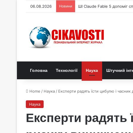
06.08.2026
Новини
ШІ Claude Fable 5 допоміг с
Головна
Технології
Наука
Штучний інт
Home
/
Наука
/
Експерти радять їсти цибулю і часник
Наука
Експерти радять 