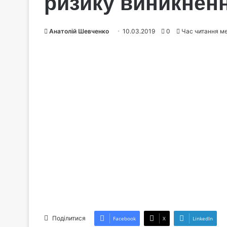
ризику виникненн
Анатолій Шевченко
10.03.2019
0
Час читання м
Поділитися
Facebook
X
LinkedIn