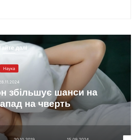
тайте далі
Наука
28.11.2024
н збільшує шанси на
апад на чверть
20.10.2019
15.09.2024
24.08.20