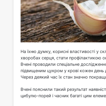
На їхню думку, корисні властивості у ск
хворобах серця, стати профілактикою онк
Вчені проводили спеціальне дослідженн
підвищеним цукром у крові кожен день д
Через деякий час їх стан значно покращ
Вчені пояснили такий результат наявніст
цибулю-порей і часник багаті цим елем