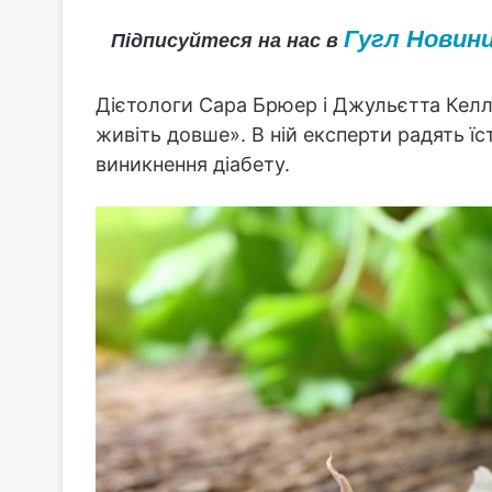
Гугл Новин
Підписуйтеся на нас в
Дієтологи Сара Брюер і Джульєтта Келл
живіть довше». В ній експерти радять ї
виникнення діабету.