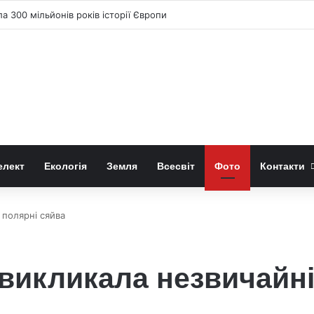
два нові види равликів
елект
Екологія
Земля
Всесвіт
Фото
Контакти
 полярні сяйва
 викликала незвичайні