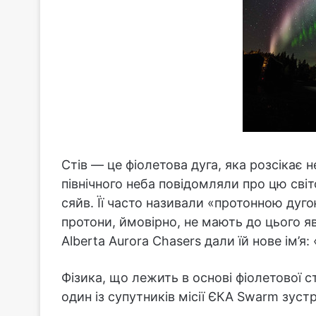
Стів — це фіолетова дуга, яка розсікає н
північного неба повідомляли про цю світ
сяйв. Її часто називали «протонною дуго
протони, ймовірно, не мають до цього я
Alberta Aurora Chasers дали їй нове ім’я: 
Фізика, що лежить в основі фіолетової с
один із супутників місії ЄКА Swarm зустр