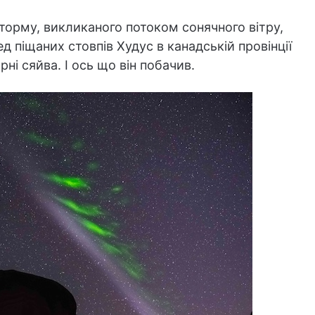
шторму, викликаного потоком сонячного вітру,
 піщаних стовпів Худус в канадській провінції
ні сяйва. І ось що він побачив.