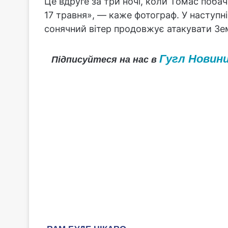
Це вдруге за три ночі, коли Томас побач
17 травня», — каже фотограф. У наступні 
сонячний вітер продовжує атакувати Зе
Гугл Новин
Підписуйтеся на нас в