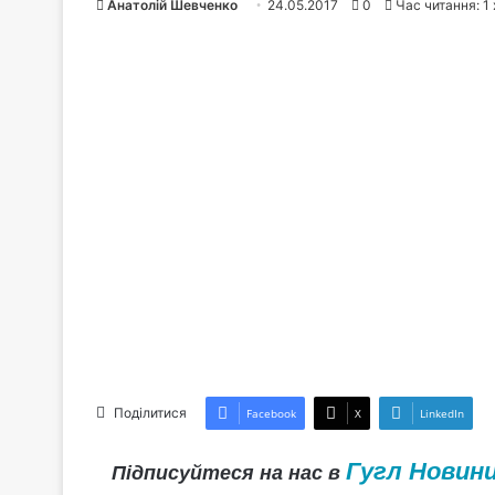
Анатолій Шевченко
24.05.2017
0
Час читання: 1
Поділитися
Facebook
X
LinkedIn
Гугл Новин
Підписуйтеся на нас в