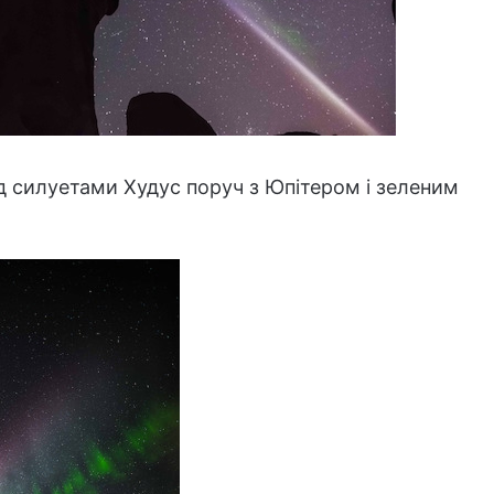
ад силуетами Худус поруч з Юпітером і зеленим