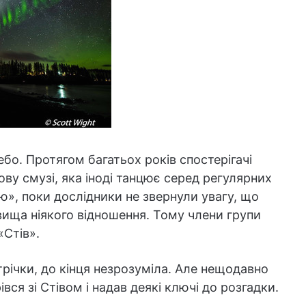
ебо. Протягом багатьох років спостерігачі
ову смузі, яка іноді танцює серед регулярних
ю», поки дослідники не звернули увагу, що
вища ніякого відношення. Тому члени групи
«Стів».
трічки, до кінця незрозуміла. Але нещодавно
івся зі Стівом і надав деякі ключі до розгадки.