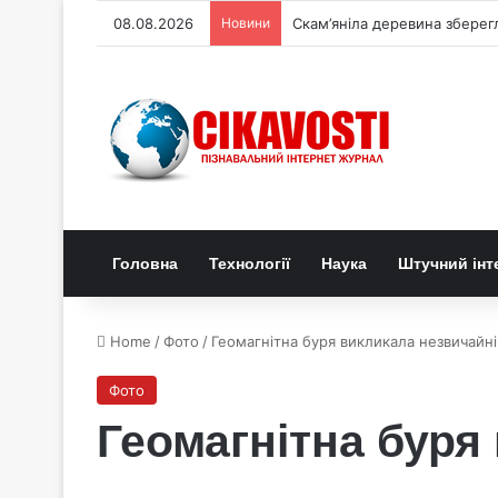
08.08.2026
Новини
У горах Чорногорії виявили 
Головна
Технології
Наука
Штучний інт
Home
/
Фото
/
Геомагнітна буря викликала незвичайні
Фото
Геомагнітна буря