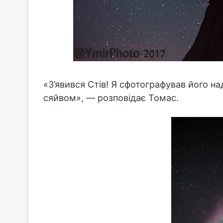
«З’явився Стів! Я сфотографував його н
сяйвом», — розповідає Томас.