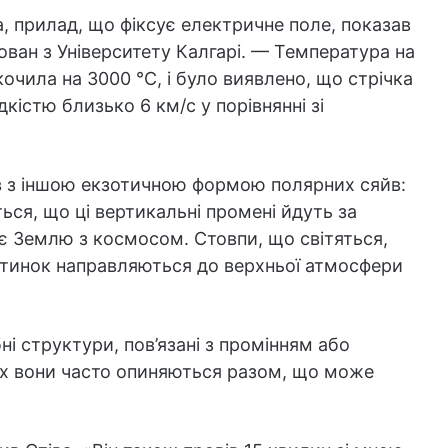
а, прилад, що фіксує електричне поле, показав
ован з Університету Калгарі. — Температура на
очила на 3000 °C, і було виявлено, що стрічка
кістю близько 6 км/с у порівнянні зі
ав з іншою екзотичною формою полярних сяйв:
ся, що ці вертикальні промені йдуть за
є Землю з космосом. Стовпи, що світяться,
стинок направляються до верхньої атмосфери
бні структури, пов’язані з промінням або
ках вони часто опиняються разом, що може