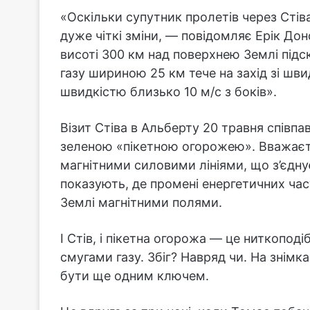
«Оскільки супутник пролетів через Стів
дуже чіткі зміни, — повідомляє Ерік Дон
висоті 300 км над поверхнею Землі підск
газу шириною 25 км тече на захід зі швид
швидкістю близько 10 м/с з боків».
Візит Стіва в Альберту 20 травня співп
зеленою «пікетною огорожею». Вважаєть
магнітними силовими лініями, що з’єдну
показують, де промені енергетичних ча
Землі магнітними полями.
І Стів, і пікетна огорожа — це ниткоподі
смугами газу. Збіг? Навряд чи. На знім
бути ще одним ключем.