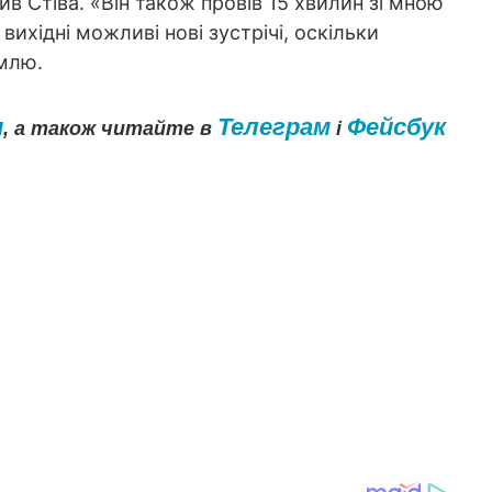
ив Стіва. «Він також провів 15 хвилин зі мною
вихідні можливі нові зустрічі, оскільки
млю.
и
Телеграм
Фейсбук
, а також читайте в
і