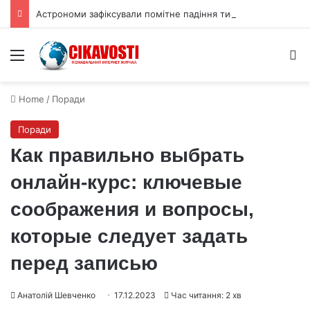
Астрономи зафіксували помітне падіння тиску атмосфери Плутона
Menu
S
Home
/
Поради
Поради
Как правильно выбрать
онлайн-курс: ключевые
соображения и вопросы,
которые следует задать
перед записью
Анатолій Шевченко
17.12.2023
Час читання: 2 хв