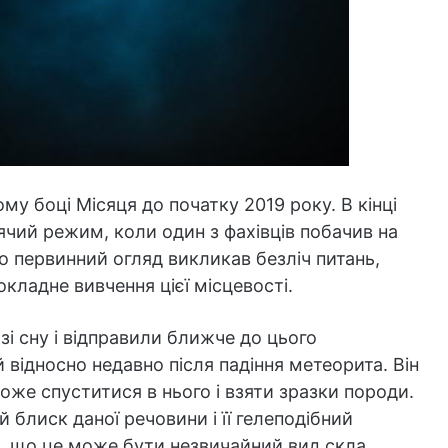
му боці Місяця до початку 2019 року. В кінці
лячий режим, коли один з фахівців побачив на
го первинний огляд викликав безліч питань,
кладне вивчення цієї місцевості.
зі сну і відправили ближче до цього
 відносно недавно після падіння метеорита. Він
оже спуститися в нього і взяти зразки породи.
 блиск даної речовини і її гелеподібний
я, що це може бути незвичайний вид скла,