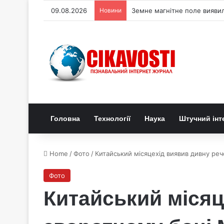
09.08.2026
Новини
Земне магнітне поле виявил
Головна
Технології
Наука
Штучний інт
Home
/
Фото
/
Китайський місяцехід виявив дивну реч
Фото
Китайський місяц