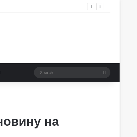
Search
човину на