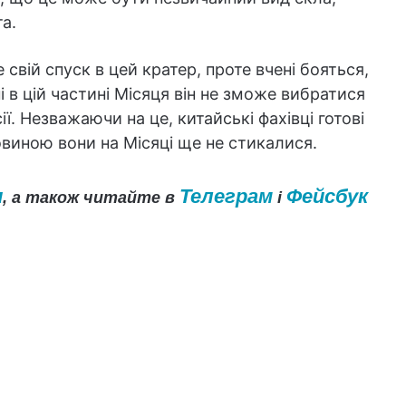
а.
вій спуск в цей кратер, проте вчені бояться,
і в цій частині Місяця він не зможе вибратися
ії. Незважаючи на це, китайські фахівці готові
виною вони на Місяці ще не стикалися.
и
Телеграм
Фейсбук
, а також читайте в
і