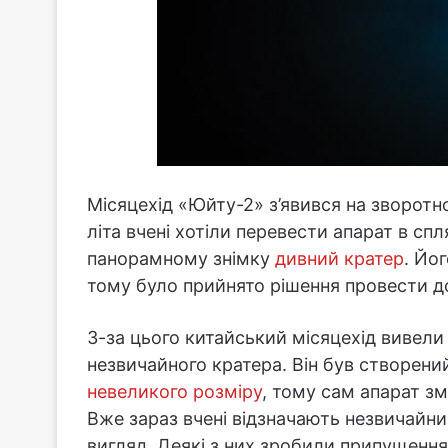
Місяцехід «Юйту-2» з’явився на зворотно
літа вчені хотіли перевести апарат в сп
панорамному знімку
дивний кратер
. Йо
тому було прийнято рішення провести до
З-за цього китайський місяцехід вивели 
незвичайного кратера. Він був створений
невеликого розміру
, тому сам апарат зм
Вже зараз вчені відзначають незвичайний
вигляд. Деякі з них зробили припущенн