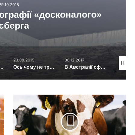
29.10.2018
ографії «досконалого»
сберга
23.08.2015
06.12.2017
20.05.20
сць, де варто побувати хоча б раз у житті (фото)
Ось чому не треба стріляти в повітря
В Австралії сфотографували політ інопланетянина
Как
действовать,
если
решили
завести
молочную