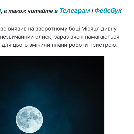
и
Телеграм
Фейсбук
, а також читайте в
і
во виявив на зворотному боці Місяця дивну
 незвичайний блиск, зараз вчені намагаються
но для цього змінили плани роботи пристрою.