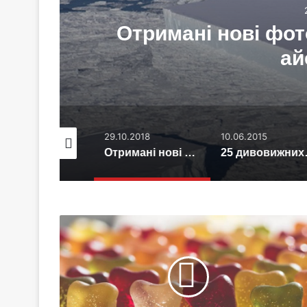
17
Отримані нові фот
ай
.12.2019
29.10.2018
10.06.2015
Стало відомо, чому зняті з озброєння F-117 досі продовжують літати
Отримані нові фотографії «досконалого» айсберга
25 дивовижних мі
Мармелад
названий
корисною
насолодою
для
здоров'я