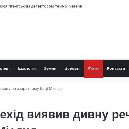
ося гігантським детектором темної матерії
елект
Екологія
Земля
Всесвіт
Фото
Контакти
овину на зворотному боці Місяця
ехід виявив дивну ре