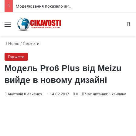
Моделювання показало активні рифтові долини на Венері
Menu
S
Home
/
Ґаджети
Ґаджети
Модель Pro6 Plus від Meizu
вийде в новому дизайні
Анатолій Шевченко
14.02.2017
0
Час читання: 1 хвилина