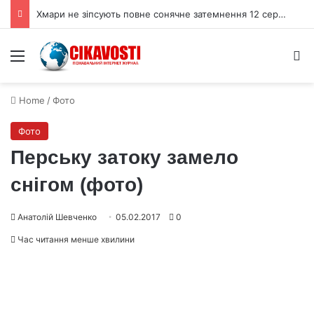
Хмари не зіпсують повне сонячне затемнення 12 серпня 2026 року
Menu
S
Home
/
Фото
Фото
Перську затоку замело
снігом (фото)
Анатолій Шевченко
05.02.2017
0
Час читання менше хвилини