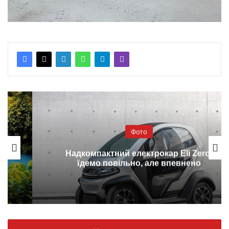
Фото
Надкомпактний електрокар Eli Zero:
їдемо повільно, але впевнено