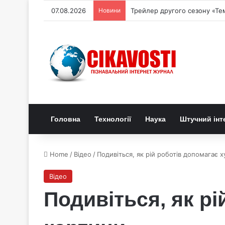
07.08.2026
Новини
Трейлер другого сезону «Тем
Головна
Технології
Наука
Штучний інт
Home
/
Відео
/
Подивіться, як рій роботів допомагає 
Відео
Подивіться, як р