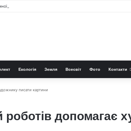
ної матерії» обіцяє новий хіт Apple TV
елект
Екологія
Земля
Всесвіт
Фото
Контакти
художнику писати картини
ій роботів допомагає 