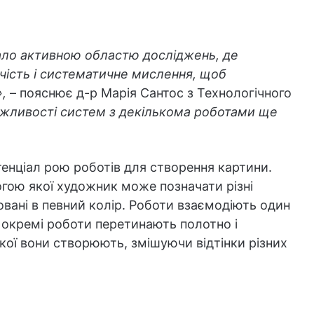
ало активною областю досліджень, де
чість і систематичне мислення, щоб
,
– пояснює д-р Марія Сантос з Технологічного
ожливості систем з декількома роботами ще
енціал рою роботів для створення картини.
гою якої художник може позначати різні
вані в певний колір. Роботи взаємодіють один
 окремі роботи перетинають полотно і
кої вони створюють, змішуючи відтінки різних