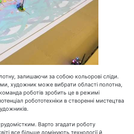
лотну, залишаючи за собою кольорові сліди.
ми, художник може вибрати області полотна,
і команда роботів зробить це в режимі
потенціал робототехніки в створенні мистецтва
удожників.
рудомістким. Варто згадати роботу
віті все більше домінують технології й