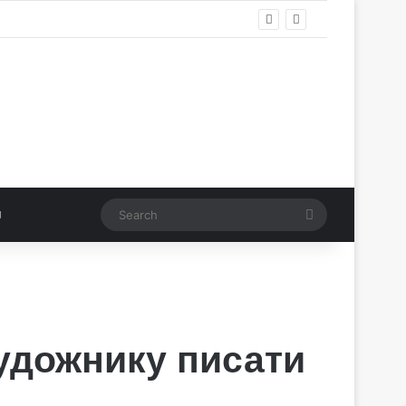
Search
художнику писати