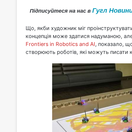
Гугл Новин
Підписуйтеся на нас в
Що, якби художник міг проінструктуват
концепція може здатися надуманою, але
Frontiers in Robotics and AI
, показало, 
створюють роботів, які можуть писати 