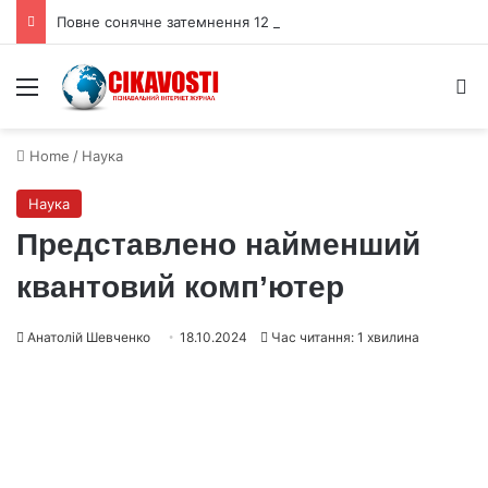
Повне сонячне затемнення 12 серпня накриє тінню Іспанію та Ісландію
Menu
S
Home
/
Наука
Наука
Представлено найменший
квантовий комп’ютер
Анатолій Шевченко
18.10.2024
Час читання: 1 хвилина