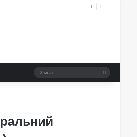
Search
тральний