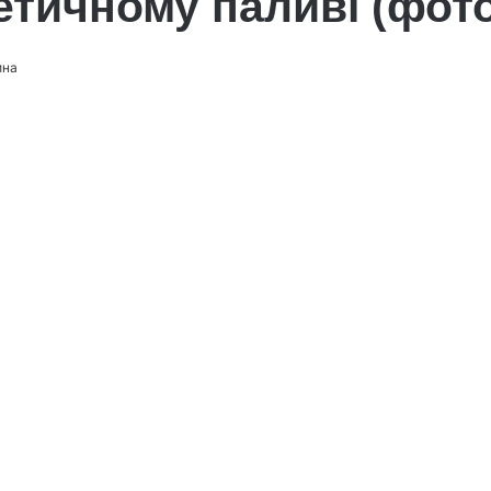
етичному паливі (фот
ина