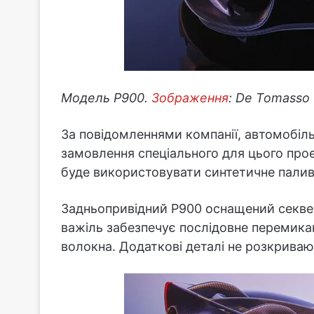
Модель P900.
Зображення
: De Tomasso
За повідомленнями компанії, автомобіл
замовлення спеціального для цього прое
буде використовувати синтетичне паливо
Задньопривідний P900 оснащений секве
важіль забезпечує послідовне перемиканн
волокна. Додаткові деталі не розкриваю