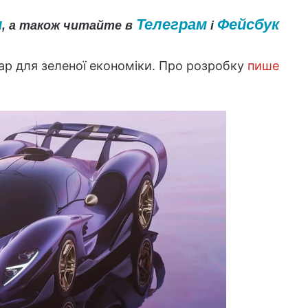
и
Телеграм
Фейсбук
, а також читайте в
і
ар для зеленої економіки. Про розробку
пише