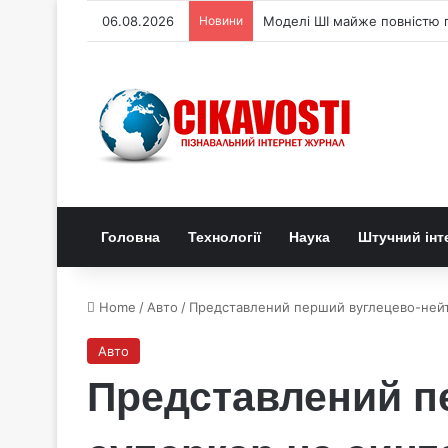
06.08.2026
Новини
Моделі ШІ майже повністю п
Головна
Технології
Наука
Штучний інт
Home
/
Авто
/
Представлений перший вуглецево-нейт
Авто
Представлений п