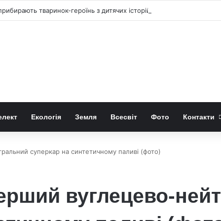
рибирають тваринок-героїнь з дитячих історій
елект
Екологія
Земля
Всесвіт
Фото
Контакти
ральний суперкар на синтетичному паливі (фото)
ерший вуглецево-ней