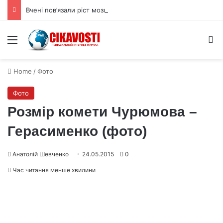
Вчені пов’язали ріст мозку людини з цукрами в раціоні
Menu
S
Home
/
Фото
Фото
Розмір комети Чурюмова –
Герасименко (фото)
Анатолій Шевченко
24.05.2015
0
Час читання менше хвилини