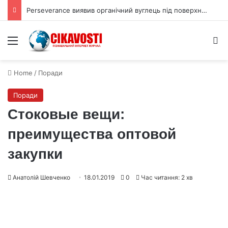
Perseverance виявив органічний вуглець під поверхнею Марса
Menu
S
Home
/
Поради
Поради
Стоковые вещи:
преимущества оптовой
закупки
Анатолій Шевченко
18.01.2019
0
Час читання: 2 хв