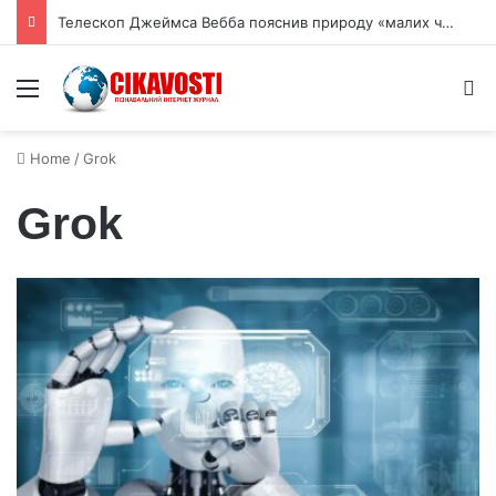
Телескоп Джеймса Вебба пояснив природу «малих червоних цяток»
Menu
S
Home
/
Grok
Grok