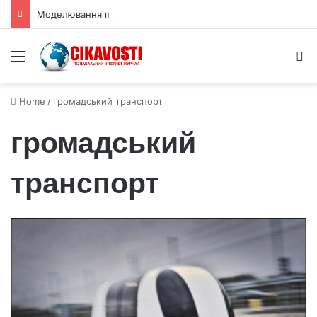
Моделювання показало активні рифтові долини на Венері
Menu
S
Home
/
громадський транспорт
громадський
транспорт