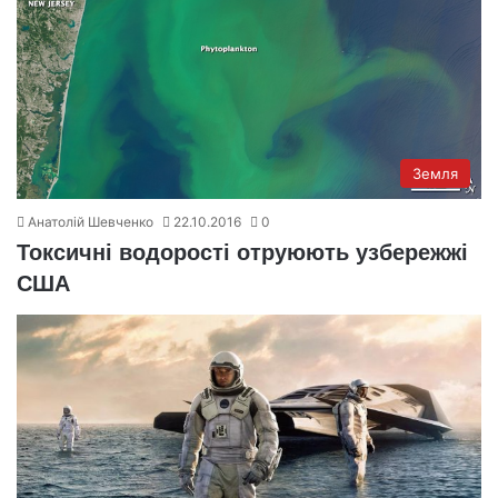
Земля
Анатолій Шевченко
22.10.2016
0
Токсичні водорості отруюють узбережжі
США