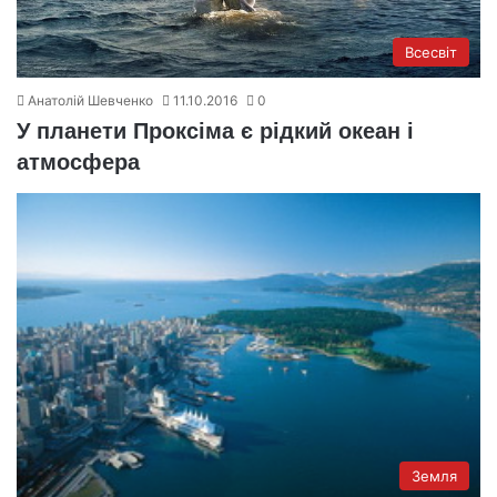
Всесвіт
Анатолій Шевченко
11.10.2016
0
У планети Проксіма є рідкий океан і
атмосфера
Земля