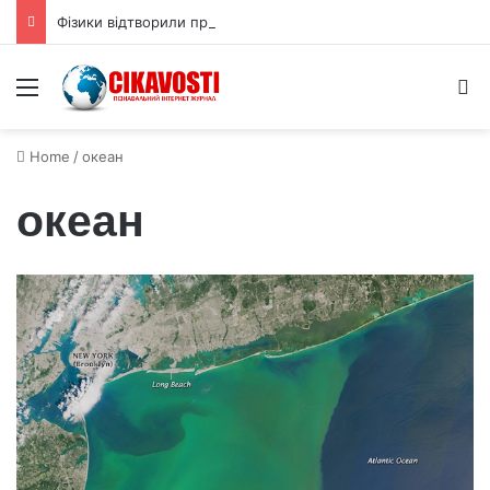
Фізики відтворили приховану 3D форму квантової хвильової функції
Menu
S
Home
/
океан
океан