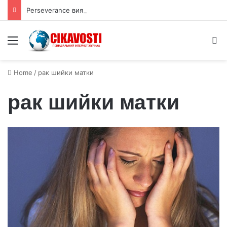
Perseverance виявив органічний вуглець під поверхнею Марса
Menu
S
Home
/
рак шийки матки
рак шийки матки