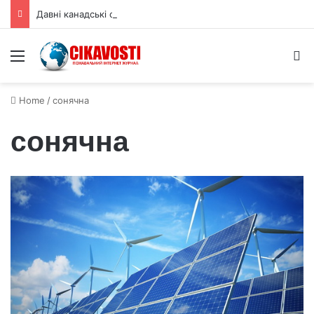
Давні канадські скам’янілості зміщують початок еволюції тварин
Menu
S
Home
/
сонячна
сонячна