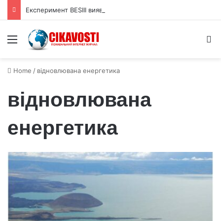
Експеримент BESIII виявив у частинці X(2370) домінування глюболу
Menu
S
Home
/
відновлювана енергетика
відновлювана
енергетика