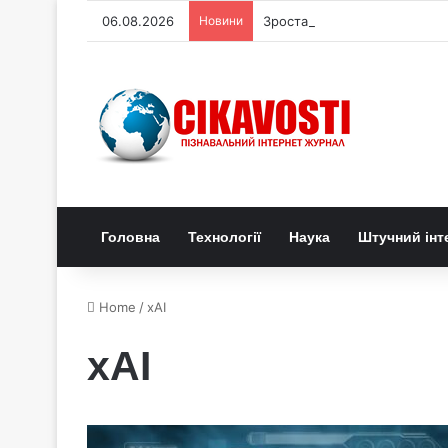
06.08.2026
Новини
Зростання міського намету 
Головна
Технології
Наука
Штучний інт
Home
/
xAI
xAI