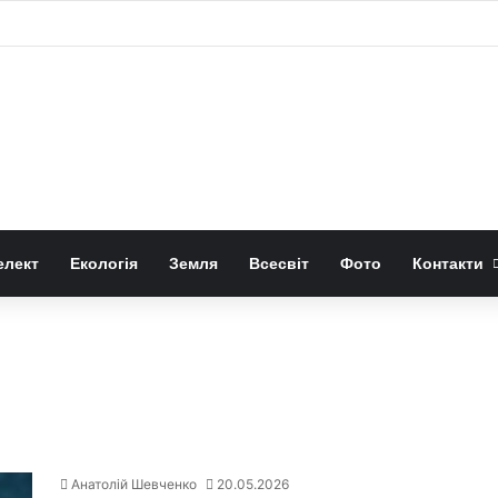
дерев знижує смертність у Чикаго
елект
Екологія
Земля
Всесвіт
Фото
Контакти
Анатолій Шевченко
20.05.2026