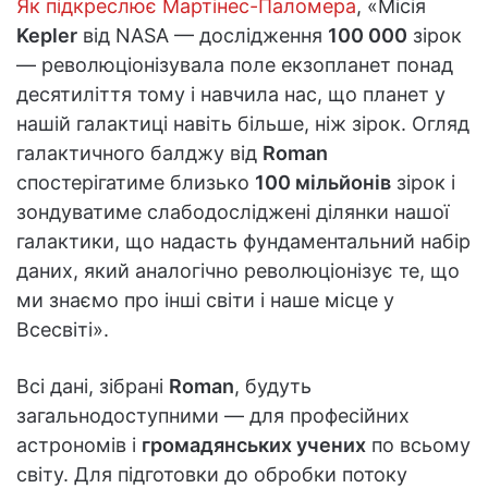
Як підкреслює Мартінес-Паломера
, «Місія
Kepler
від NASA — дослідження
100 000
зірок
— революціонізувала поле екзопланет понад
десятиліття тому і навчила нас, що планет у
нашій галактиці навіть більше, ніж зірок. Огляд
галактичного балджу від
Roman
спостерігатиме близько
100 мільйонів
зірок і
зондуватиме слабодосліджені ділянки нашої
галактики, що надасть фундаментальний набір
даних, який аналогічно революціонізує те, що
ми знаємо про інші світи і наше місце у
Всесвіті».
Всі дані, зібрані
Roman
, будуть
загальнодоступними — для професійних
астрономів і
громадянських учених
по всьому
світу. Для підготовки до обробки потоку