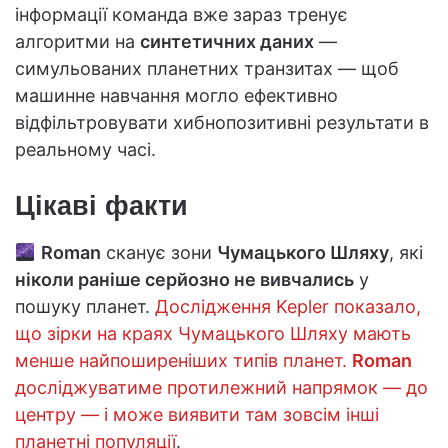
інформації команда вже зараз тренує
алгоритми на
синтетичних даних
—
симульованих планетних транзитах — щоб
машинне навчання могло ефективно
відфільтровувати хибнопозитивні результати в
реальному часі.
Цікаві факти
Roman
сканує зони
Чумацького Шляху
, які
ніколи раніше серйозно не вивчались
у
пошуку планет.
Дослідження Kepler показало,
що зірки на краях Чумацького Шляху мають
менше найпоширеніших типів планет.
Roman
досліджуватиме протилежний напрямок — до
центру — і може виявити там зовсім інші
планетні популяції
.