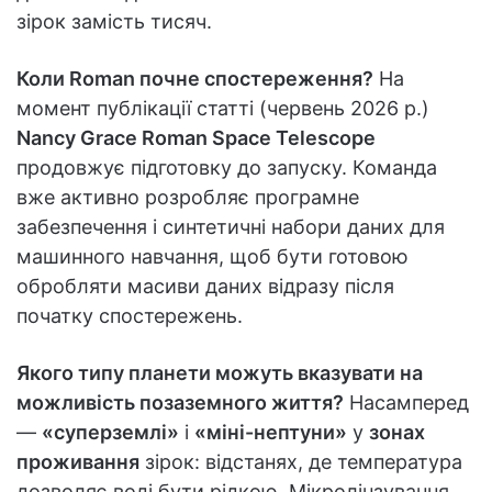
зірок замість тисяч.
Коли Roman почне спостереження?
На
момент публікації статті (червень 2026 р.)
Nancy Grace Roman Space Telescope
продовжує підготовку до запуску. Команда
вже активно розробляє програмне
забезпечення і синтетичні набори даних для
машинного навчання, щоб бути готовою
обробляти масиви даних відразу після
початку спостережень.
Якого типу планети можуть вказувати на
можливість позаземного життя?
Насамперед
—
«суперземлі»
і
«міні-нептуни»
у
зонах
проживання
зірок: відстанях, де температура
дозволяє воді бути рідкою. Мікролінзування