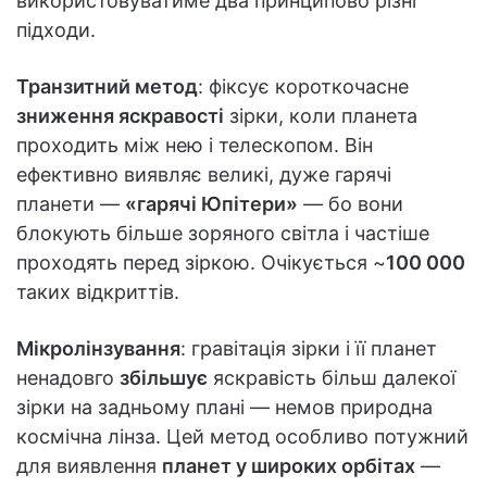
використовуватиме два принципово різні
підходи.
Транзитний метод
: фіксує короткочасне
зниження яскравості
зірки, коли планета
проходить між нею і телескопом. Він
ефективно виявляє великі, дуже гарячі
планети —
«гарячі Юпітери»
— бо вони
блокують більше зоряного світла і частіше
проходять перед зіркою. Очікується ~
100 000
таких відкриттів.
Мікролінзування
: гравітація зірки і її планет
ненадовго
збільшує
яскравість більш далекої
зірки на задньому плані — немов природна
космічна лінза. Цей метод особливо потужний
для виявлення
планет у широких орбітах
—