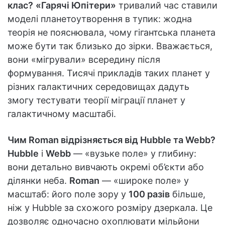
клас?
«Гарячі Юпітери»
тривалий час ставили
моделі планетоутворення в тупик: жодна
теорія не пояснювала, чому гігантська планета
може бути так близько до зірки. Вважається,
вони «мігрували» всередину після
формування. Тисячі прикладів таких планет у
різних галактичних середовищах дадуть
змогу тестувати теорії міграції планет у
галактичному масштабі.
Чим Roman відрізняється від Hubble та Webb?
Hubble
і
Webb
— «вузьке поле» у глибину:
вони детально вивчають окремі об’єкти або
ділянки неба.
Roman
— «широке поле» у
масштаб: його поле зору у
100 разів
більше,
ніж у Hubble за схожого розміру дзеркала. Це
дозволяє одночасно охоплювати мільйони