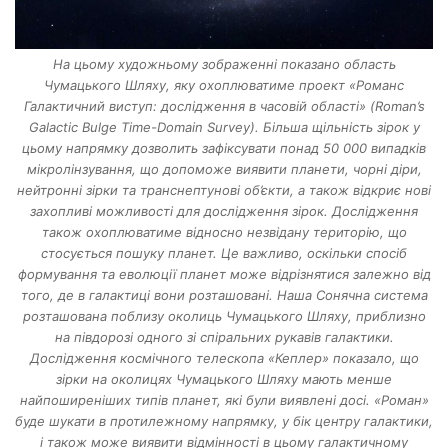
На цьому художньому зображенні показано область
Чумацького Шляху, яку охоплюватиме проект «Романс
Галактичний виступ: дослідження в часовій області» (Roman’s
Galactic Bulge Time-Domain Survey). Більша щільність зірок у
цьому напрямку дозволить зафіксувати понад 50 000 випадків
мікролінзування, що допоможе виявити планети, чорні діри,
нейтронні зірки та транснептунові об’єкти, а також відкриє нові
захопливі можливості для дослідження зірок. Дослідження
також охоплюватиме відносно незвідану територію, що
стосується пошуку планет. Це важливо, оскільки спосіб
формування та еволюції планет може відрізнятися залежно від
того, де в галактиці вони розташовані. Наша Сонячна система
розташована поблизу околиць Чумацького Шляху, приблизно
на півдорозі одного зі спіральних рукавів галактики.
Дослідження космічного телескопа «Кеплер» показало, що
зірки на околицях Чумацького Шляху мають менше
найпоширеніших типів планет, які були виявлені досі. «Роман»
буде шукати в протилежному напрямку, у бік центру галактики,
і також може виявити відмінності в цьому галактичному