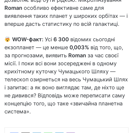
Roman
особливо ефективне саме для
виявлення таких планет у широких орбітах — і
вперше дасть статистику по всій галактиці.
WOW-факт:
Усі
6 300
відомих сьогодні
екзопланет — це менше
0,003%
від того, що,
за прогнозами, виявить
Roman
за час своєї
місії. І поки всі вони зосереджені в одному
крихітному куточку Чумацького Шляху —
телескоп озирнеться на весь Чумацький Шлях
і запитає: а як воно виглядає там, де ніхто ще
не дивився? Відповідь може переписати саму
концепцію того, що таке «звичайна планетна
система».