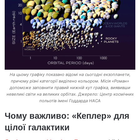
На цьому графіку показано відомі на сьогодні екзопланети,
причому різні категорії виділено кольором. Місія «Роман»
допоможе заповнити правий нижній кут графіка, виявивши
невеликі світи на великих орбітах. Джерело: Центр космічних
польотів імені Годдарда НАСА
Чому важливо: «Кеплер» для
цілої галактики