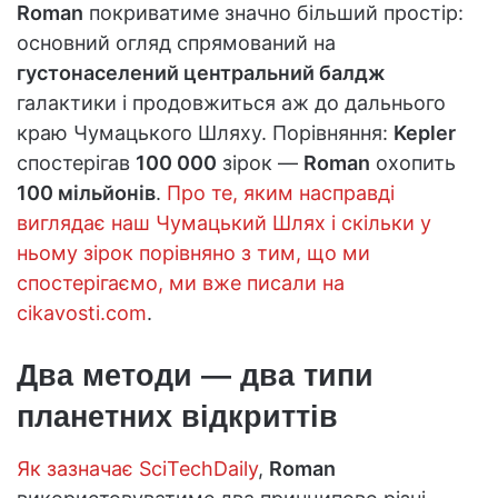
Roman
покриватиме значно більший простір:
основний огляд спрямований на
густонаселений центральний балдж
галактики і продовжиться аж до дальнього
краю Чумацького Шляху. Порівняння:
Kepler
спостерігав
100 000
зірок —
Roman
охопить
100 мільйонів
.
Про те, яким насправді
виглядає наш Чумацький Шлях і скільки у
ньому зірок порівняно з тим, що ми
спостерігаємо, ми вже писали на
cikavosti.com
.
Два методи — два типи
планетних відкриттів
Як зазначає SciTechDaily
,
Roman