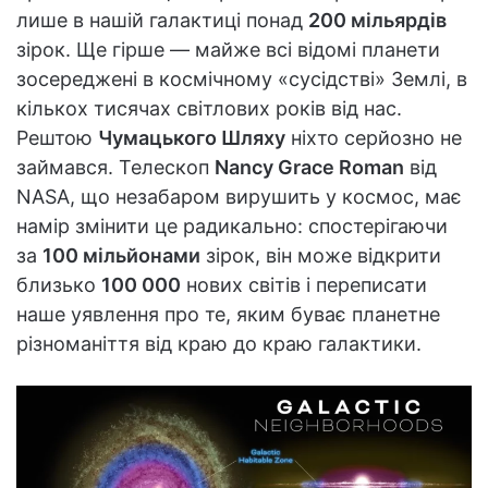
лише в нашій галактиці понад
200 мільярдів
зірок. Ще гірше — майже всі відомі планети
зосереджені в космічному «сусідстві» Землі, в
кількох тисячах світлових років від нас.
Рештою
Чумацького Шляху
ніхто серйозно не
займався. Телескоп
Nancy Grace Roman
від
NASA, що незабаром вирушить у космос, має
намір змінити це радикально: спостерігаючи
за
100 мільйонами
зірок, він може відкрити
близько
100 000
нових світів і переписати
наше уявлення про те, яким буває планетне
різноманіття від краю до краю галактики.