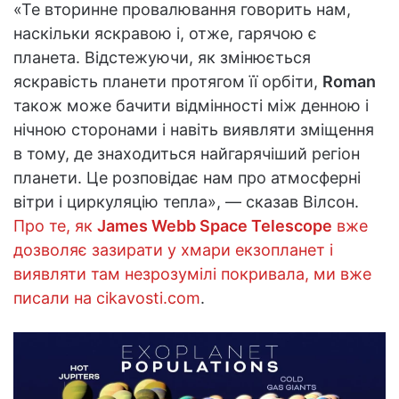
«Те вторинне провалювання говорить нам,
наскільки яскравою і, отже, гарячою є
планета. Відстежуючи, як змінюється
яскравість планети протягом її орбіти,
Roman
також може бачити відмінності між денною і
нічною сторонами і навіть виявляти зміщення
в тому, де знаходиться найгарячіший регіон
планети. Це розповідає нам про атмосферні
вітри і циркуляцію тепла», — сказав Вілсон.
Про те, як
James Webb Space Telescope
вже
дозволяє зазирати у хмари екзопланет і
виявляти там незрозумілі покривала, ми вже
писали на cikavosti.com
.