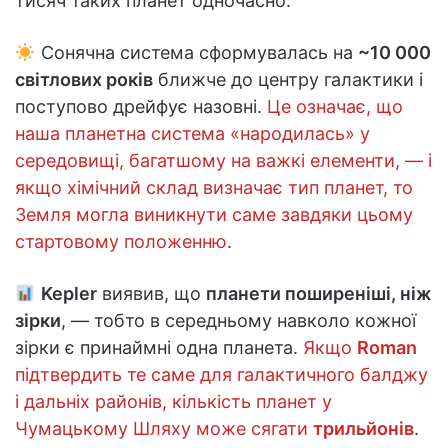
тисяч таких планет одночасно.
Сонячна система сформувалась на
~10 000
світлових років
ближче до центру галактики і
поступово дрейфує назовні.
Це означає, що
наша планетна система «народилась» у
середовищі, багатшому на важкі елементи, — і
якщо хімічний склад визначає тип планет, то
Земля могла виникнути саме завдяки цьому
стартовому положенню
.
Kepler
виявив, що
планети поширеніші, ніж
зірки
, — тобто в середньому навколо кожної
зірки є принаймні одна планета.
Якщо
Roman
підтвердить те саме для галактичного балджу
і дальніх районів, кількість планет у
Чумацькому Шляху може сягати
трильйонів
.