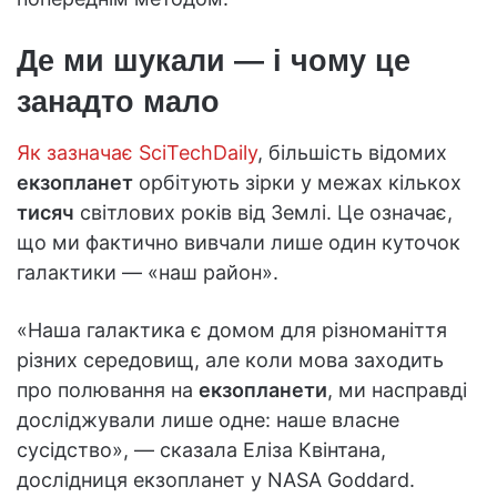
Де ми шукали — і чому це
занадто мало
Як зазначає SciTechDaily
, більшість відомих
екзопланет
орбітують зірки у межах кількох
тисяч
світлових років від Землі. Це означає,
що ми фактично вивчали лише один куточок
галактики — «наш район».
«Наша галактика є домом для різноманіття
різних середовищ, але коли мова заходить
про полювання на
екзопланети
, ми насправді
досліджували лише одне: наше власне
сусідство», — сказала Еліза Квінтана,
дослідниця екзопланет у NASA Goddard.