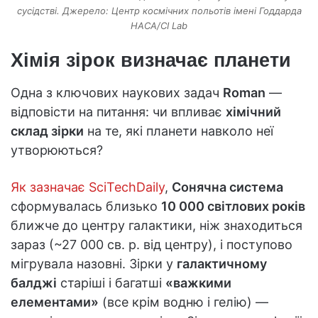
сусідстві. Джерело: Центр космічних польотів імені Годдарда
НАСА/CI Lab
Хімія зірок визначає планети
Одна з ключових наукових задач
Roman
—
відповісти на питання: чи впливає
хімічний
склад зірки
на те, які планети навколо неї
утворюються?
Як зазначає SciTechDaily
,
Сонячна система
сформувалась близько
10 000 світлових років
ближче до центру галактики, ніж знаходиться
зараз (~27 000 св. р. від центру), і поступово
мігрувала назовні. Зірки у
галактичному
балджі
старіші і багатші
«важкими
елементами»
(все крім водню і гелію) —