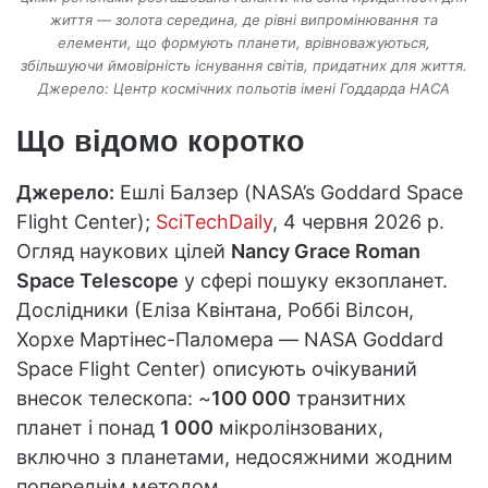
життя — золота середина, де рівні випромінювання та
елементи, що формують планети, врівноважуються,
збільшуючи ймовірність існування світів, придатних для життя.
Джерело: Центр космічних польотів імені Годдарда НАСА
Що відомо коротко
Джерело:
Ешлі Балзер (NASA’s Goddard Space
Flight Center);
SciTechDaily
, 4 червня 2026 р.
Огляд наукових цілей
Nancy Grace Roman
Space Telescope
у сфері пошуку екзопланет.
Дослідники (Еліза Квінтана, Роббі Вілсон,
Хорхе Мартінес-Паломера — NASA Goddard
Space Flight Center) описують очікуваний
внесок телескопа: ~
100 000
транзитних
планет і понад
1 000
мікролінзованих,
включно з планетами, недосяжними жодним
попереднім методом.