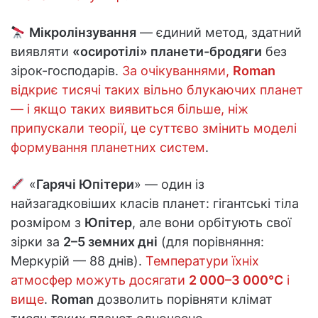
Мікролінзування
— єдиний метод, здатний
виявляти
«осиротілі» планети-бродяги
без
зірок-господарів.
За очікуваннями,
Roman
відкриє тисячі таких вільно блукаючих планет
— і якщо таких виявиться більше, ніж
припускали теорії, це суттєво змінить моделі
формування планетних систем
.
«
Гарячі Юпітери
» — один із
найзагадковіших класів планет: гігантські тіла
розміром з
Юпітер
, але вони орбітують свої
зірки за
2–5 земних дні
(для порівняння:
Меркурій — 88 днів).
Температури їхніх
атмосфер можуть досягати
2 000–3 000°C
і
вище
.
Roman
дозволить порівняти клімат