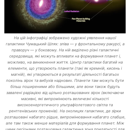
На цій інфографіці зображено художні уявлення нашої
галактики Чумацький Шлях: зліва — у фронтальному ракурсі, а
праворуч — у боковому. На ній виділено різні галактичні
середовища, які можуть впливати на формування планет і,
можливо, на виникнення життя. Центр галактики багатий на
елементи, що утворюють планети (такі як кремній, кисень і
магній), які утворюються в результаті діяльності багатьох
поколінь зірок та вибухів наднових. Планети там можуть бути
більш поширеними або більшими, але вони також будуть
завалені радіацією від щільно розташованих зірок (включаючи
масивні, які випромінюють величезні кількості
високоенергетичного ультрафіолетового світла та
рентгенівських променів). На околицях галактики, де зірки
розташовані набагато рідше, випромінювання набагато слабше,
але там також менше матеріалів для формування планет. Між
цими регіонами розташована галактична зона придатності для