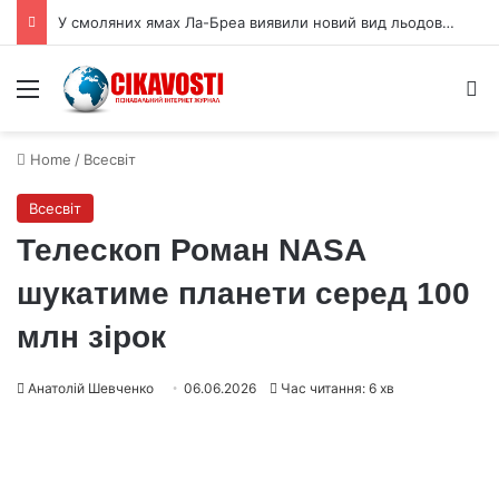
У смоляних ямах Ла-Бреа виявили новий вид льодовикової ропухи
Menu
S
Home
/
Всесвіт
Всесвіт
Телескоп Роман NASA
шукатиме планети серед 100
млн зірок
Анатолій Шевченко
06.06.2026
Час читання: 6 хв