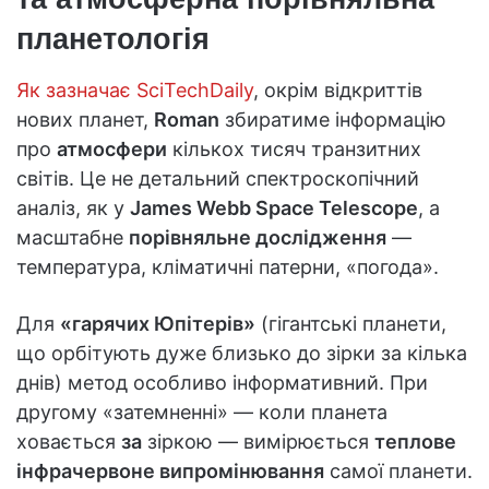
планетологія
Як зазначає SciTechDaily
, окрім відкриттів
нових планет,
Roman
збиратиме інформацію
про
атмосфери
кількох тисяч транзитних
світів. Це не детальний спектроскопічний
аналіз, як у
James Webb Space Telescope
, а
масштабне
порівняльне дослідження
—
температура, кліматичні патерни, «погода».
Для
«гарячих Юпітерів»
(гігантські планети,
що орбітують дуже близько до зірки за кілька
днів) метод особливо інформативний. При
другому «затемненні» — коли планета
ховається
за
зіркою — вимірюється
теплове
інфрачервоне випромінювання
самої планети.