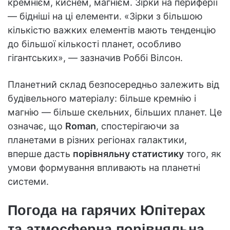
кремнієм, киснем, магнієм. Зірки на периферії
— бідніші на ці елементи. «Зірки з більшою
кількістю важких елементів мають тенденцію
до більшої кількості планет, особливо
гігантських», — зазначив Роббі Вілсон.
Планетний склад безпосередньо залежить від
будівельного матеріалу: більше кремнію і
магнію — більше скельних, більших планет. Це
означає, що
Roman
, спостерігаючи за
планетами в різних регіонах галактики,
вперше дасть
порівняльну статистику
того, як
умови формування впливають на планетні
системи.
Погода на гарячих Юпітерах
та атмосферна порівняльна