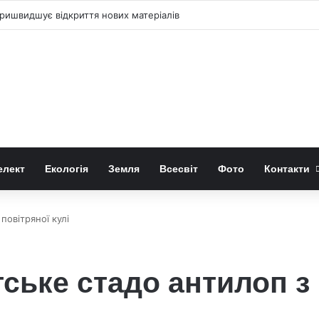
ришвидшує відкриття нових матеріалів
елект
Екологія
Земля
Всесвіт
Фото
Контакти
повітряної кулі
тське стадо антилоп з 