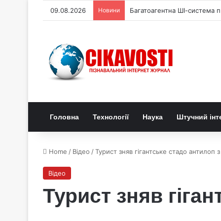
09.08.2026
Новини
Багатоагентна ШІ-система п
Головна
Технології
Наука
Штучний інт
Home
/
Відео
/
Турист зняв гігантське стадо антилоп з 
Відео
Турист зняв гіган