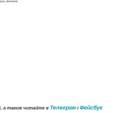
нше хвилини
и
Телеграм
Фейсбук
, а також читайте в
і