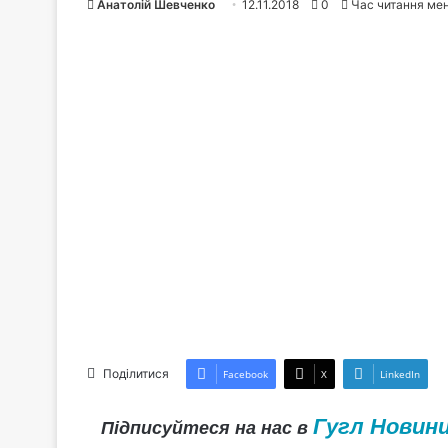
Анатолій Шевченко
12.11.2018
0
Час читання ме
Поділитися
Facebook
X
LinkedIn
Гугл Новин
Підписуйтеся на нас в