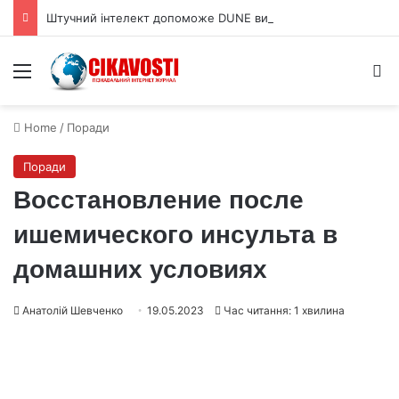
Штучний інтелект допоможе DUNE виявляти нейтрино під землею
Menu
S
Home
/
Поради
Поради
Восстановление после
ишемического инсульта в
домашних условиях
Анатолій Шевченко
19.05.2023
Час читання: 1 хвилина