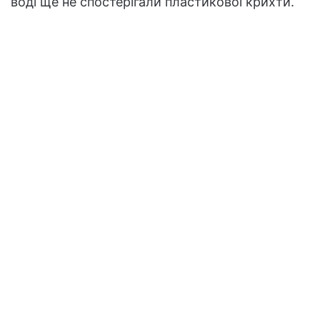
воді ще не спостерігали пластикової крихти.