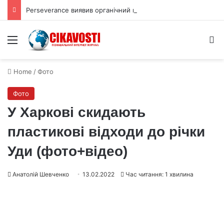
Perseverance виявив органічний вуглець під поверхнею Марса
Menu
S
Home
/
Фото
Фото
У Харкові скидають
пластикові відходи до річки
Уди (фото+відео)
Анатолій Шевченко
13.02.2022
Час читання: 1 хвилина