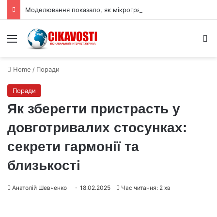
Моделювання показало, як мікрогравітація змінює виробництво вуглепластику
Menu
S
Home
/
Поради
Поради
Як зберегти пристрасть у
довготривалих стосунках:
секрети гармонії та
близькості
Анатолій Шевченко
18.02.2025
Час читання: 2 хв