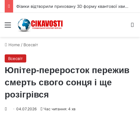
Фізики відтворили приховану 3D форму квантової хвильової функції
Menu
S
Home
/
Всесвіт
Всесвіт
Юпітер-переросток пережив
смерть свого сонця і ще
розігрівся
04.07.2026
Час читання: 4 хв