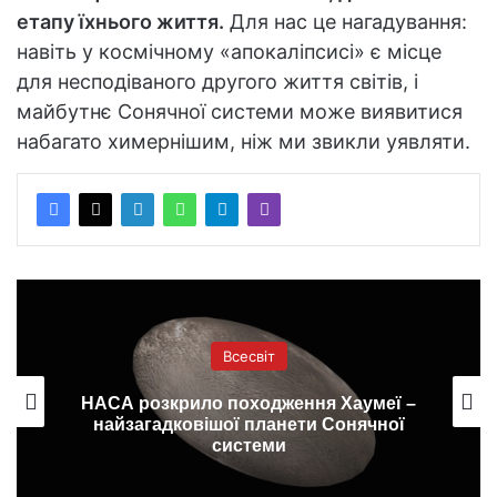
етапу їхнього життя.
Для нас це нагадування:
навіть у космічному «апокаліпсисі» є місце
для несподіваного другого життя світів, і
майбутнє Сонячної системи може виявитися
набагато химернішим, ніж ми звикли уявляти.
Всесвіт
умеї –
На Титані легкий бриз підіймає хв
ячної
заввишки 3 метри