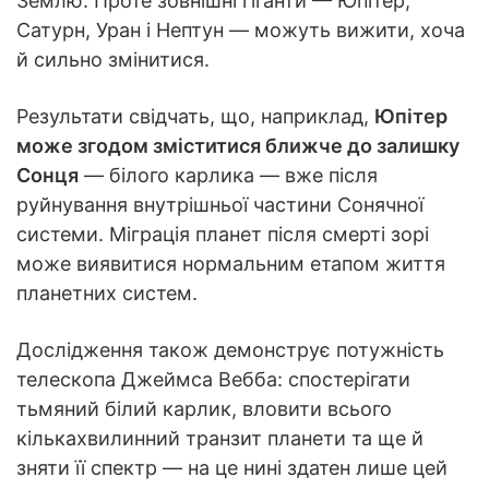
Землю. Проте зовнішні гіганти — Юпітер,
Сатурн, Уран і Нептун — можуть вижити, хоча
й сильно змінитися.
Результати свідчать, що, наприклад,
Юпітер
може згодом зміститися ближче до залишку
Сонця
— білого карлика — вже після
руйнування внутрішньої частини Сонячної
системи. Міграція планет після смерті зорі
може виявитися нормальним етапом життя
планетних систем.
Дослідження також демонструє потужність
телескопа Джеймса Вебба: спостерігати
тьмяний білий карлик, вловити всього
кількахвилинний транзит планети та ще й
зняти її спектр — на це нині здатен лише цей