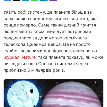
Уявіть собі систему, де планета більша за
свою зорю і продовжує жити після того, як її
сонце померло. Саме такий дивний «життя-
після-смерті» космічний дует астрономи
роздивилися за допомогою космічного
телескопа Джеймса Вебба. Це не просто
курйоз: за даними дослідження, описаного в
журналі Nature
, така планета показує, як може
виглядати наша Сонячна система через
приблизно 6 мільярдів років.