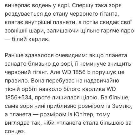
вичерпає водень у ядрі. Спершу така зоря
роздувається до стану червоного гіганта,
ковтає внутрішні планети, а потім скидає свої
зовнішні шари, залишаючи щільне гаряче ядро
— білий карлик.
Раніше здавалося очевидним: якщо планета
занадто близько до зорі, її неминуче знищить
червоний гігант. Але WD 1856 b порушує це
правило. Вона перебуває на надзвичайно
тісній орбіті навколо білого карлика WD
1856+534, проте лишилася цілою. Ба більше,
сама зоря нині приблизно розміром із Землю,
а планета — розміром із Юпітер, тому
виглядає так, ніби «планета стала більшою за
сонце».