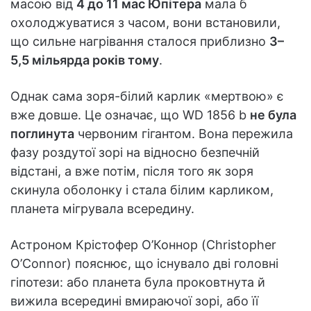
масою від
4 до 11 мас Юпітера
мала б
охолоджуватися з часом, вони встановили,
що сильне нагрівання сталося приблизно
3–
5,5 мільярда років тому
.
Однак сама зоря-білий карлик «мертвою» є
вже довше. Це означає, що WD 1856 b
не була
поглинута
червоним гігантом. Вона пережила
фазу роздутої зорі на відносно безпечній
відстані, а вже потім, після того як зоря
скинула оболонку і стала білим карликом,
планета мігрувала всередину.
Астроном Крістофер О’Коннор (Christopher
O’Connor) пояснює, що існувало дві головні
гіпотези: або планета була проковтнута й
вижила всередині вмираючої зорі, або її