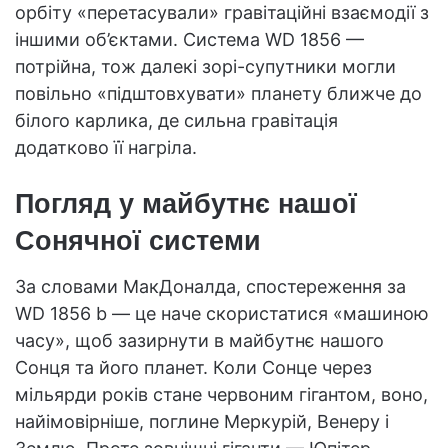
орбіту «перетасували» гравітаційні взаємодії з
іншими об’єктами. Система WD 1856 —
потрійна, тож далекі зорі-супутники могли
повільно «підштовхувати» планету ближче до
білого карлика, де сильна гравітація
додатково її нагріла.
Погляд у майбутнє нашої
Сонячної системи
За словами МакДоналда, спостереження за
WD 1856 b — це наче скористатися «машиною
часу», щоб зазирнути в майбутнє нашого
Сонця та його планет. Коли Сонце через
мільярди років стане червоним гігантом, воно,
найімовірніше, поглине Меркурій, Венеру і