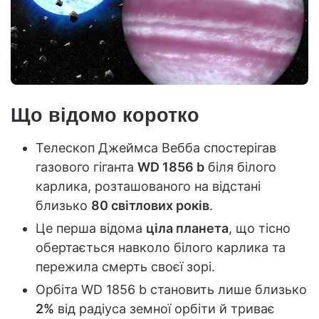
Що відомо коротко
Телескоп Джеймса Вебба спостерігав
газового гіганта
WD 1856 b
біля білого
карлика, розташованого на відстані
близько
80 світлових років
.
Це перша відома
ціла планета
, що тісно
обертається навколо білого карлика та
пережила смерть своєї зорі.
Орбіта WD 1856 b становить лише близько
2%
від радіуса земної орбіти й триває