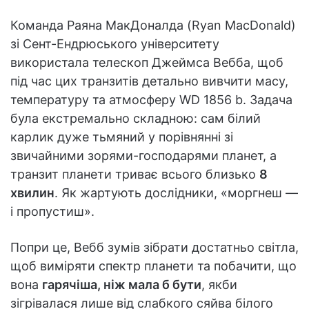
Команда Раяна МакДоналда (Ryan MacDonald)
зі Сент-Ендрюського університету
використала телескоп Джеймса Вебба, щоб
під час цих транзитів детально вивчити масу,
температуру та атмосферу WD 1856 b. Задача
була екстремально складною: сам білий
карлик дуже тьмяний у порівнянні зі
звичайними зорями-господарями планет, а
транзит планети триває всього близько
8
хвилин
. Як жартують дослідники, «моргнеш —
і пропустиш».
Попри це, Вебб зумів зібрати достатньо світла,
щоб виміряти спектр планети та побачити, що
вона
гарячіша, ніж мала б бути
, якби
зігрівалася лише від слабкого сяйва білого