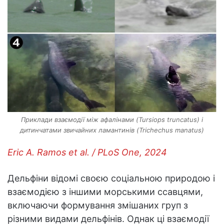
Приклади взаємодії між афалінами (Tursiops truncatus) і
дитинчатами звичайних ламантинів (Trichechus manatus)
Eric A. Ramos et al. / PLoS One, 2024
Дельфіни відомі своєю соціальною природою і
взаємодією з іншими морськими ссавцями,
включаючи формування змішаних груп з
різними видами дельфінів. Однак ці взаємодії