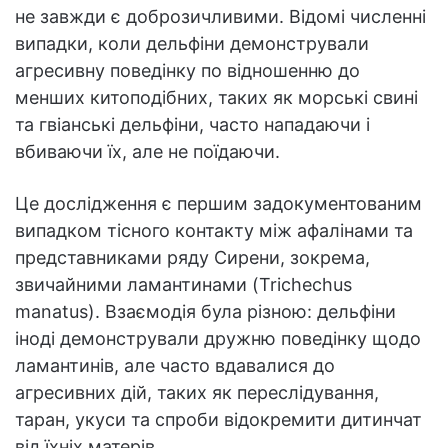
не завжди є доброзичливими. Відомі численні
випадки, коли дельфіни демонстрували
агресивну поведінку по відношенню до
менших китоподібних, таких як морські свині
та гвіанські дельфіни, часто нападаючи і
вбиваючи їх, але не поїдаючи.
Це дослідження є першим задокументованим
випадком тісного контакту між афалінами та
представниками ряду Сирени, зокрема,
звичайними ламантинами (Trichechus
manatus). Взаємодія була різною: дельфіни
іноді демонстрували дружню поведінку щодо
ламантинів, але часто вдавалися до
агресивних дій, таких як переслідування,
таран, укуси та спроби відокремити дитинчат
від їхніх матерів.