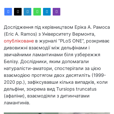
Дослідження під керівництвом Еріка А. Рамоса
(Eric A. Ramos) з Університету Вермонта,
опубліковане
в журналі “PLoS ONE”, розкриває
дивовижні взаємодії між дельфінами і
звичайними ламантинами біля узбережжя
Белізу. Дослідники, яким допомагали
натуралісти-аматори, спостерігали за цією
взаємодією протягом двох десятиліть (1999-
2020 рр.), зафіксувавши кілька випадків, коли
дельфіни, зокрема вид Tursiops truncatus
(афаліни), взаємодіяли з дитинчатами
ламантинів.