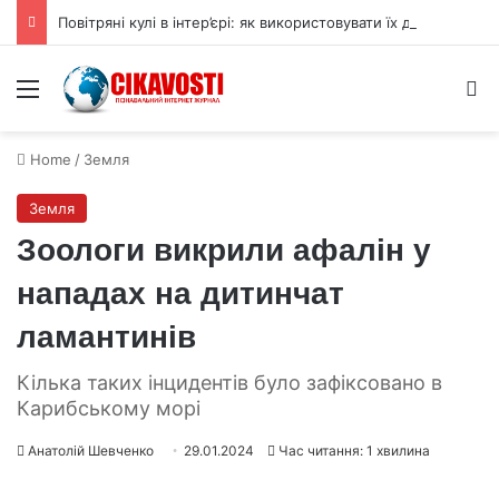
Повітряні кулі в інтер’єрі: як використовувати їх для прикраси
Menu
S
Home
/
Земля
Земля
Зоологи викрили афалін у
нападах на дитинчат
ламантинів
Кілька таких інцидентів було зафіксовано в
Карибському морі
Анатолій Шевченко
29.01.2024
Час читання: 1 хвилина