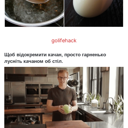
golifehack
Щоб відокремити качан, просто гарненько
лусніть качаном об стіл.