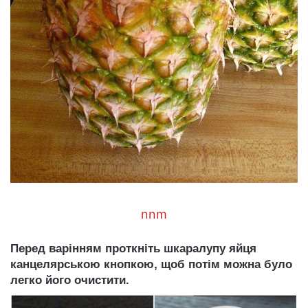
nnm
Перед варінням проткніть шкаралупу яйця
канцелярською кнопкою, щоб потім можна було
легко його очистити.