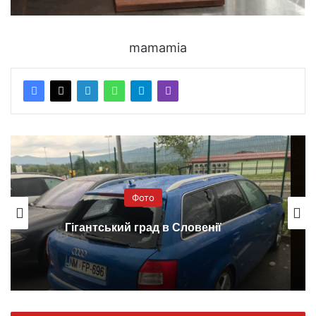
mamamia
Фото
Подивіться на найдетальніший
портрет Сонця в 164 млн пікселів
(фото)