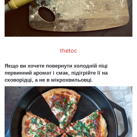
thetoc
Якщо ви хочете повернути холодній піці
первинний аромат і смак, підігрійте її на
сковорідці, а не в мікрохвильовці.