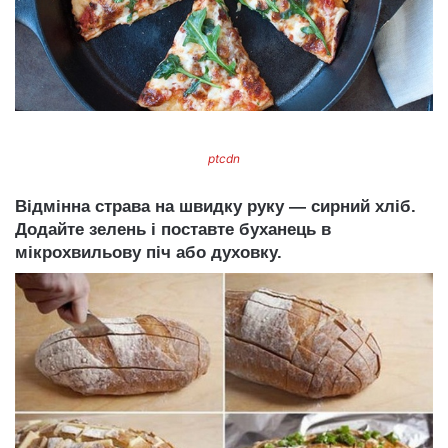
ptcdn
Відмінна страва на швидку руку — сирний хліб.
Додайте зелень і поставте буханець в
мікрохвильову піч або духовку.