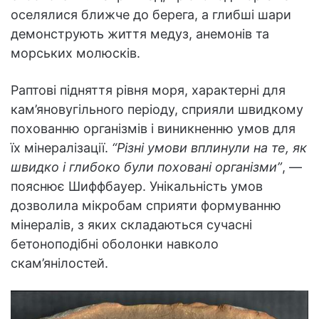
оселялися ближче до берега, а глибші шари
демонструють життя медуз, анемонів та
морських молюсків.
Раптові підняття рівня моря, характерні для
кам’яновугільного періоду, сприяли швидкому
похованню організмів і виникненню умов для
їх мінералізації.
“Різні умови вплинули на те, як
швидко і глибоко були поховані організми”
, —
пояснює Шиффбауер. Унікальність умов
дозволила мікробам сприяти формуванню
мінералів, з яких складаються сучасні
бетоноподібні оболонки навколо
скам’янілостей.