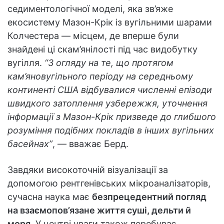
седиментологічної моделі, яка зв’яже
екосистему Мазон-Крік із вугільними шарами
Колчестера — місцем, де вперше були
знайдені ці скам’янілості під час видобутку
вугілля.
“З огляду на те, що протягом
кам’яновугільного періоду на середньому
континенті США відбувалися численні епізоди
швидкого затоплення узбережжя, уточнення
інформації з Мазон-Крік призведе до глибшого
розуміння подібних покладів в інших вугільних
басейнах”
, — вважає Берд.
Завдяки високоточній візуалізації за
допомогою рентгенівських мікроаналізаторів,
сучасна наука має
безпрецедентний погляд
на взаємопов’язане життя суші, дельти й
моря
. У центрі уваги також перебуває