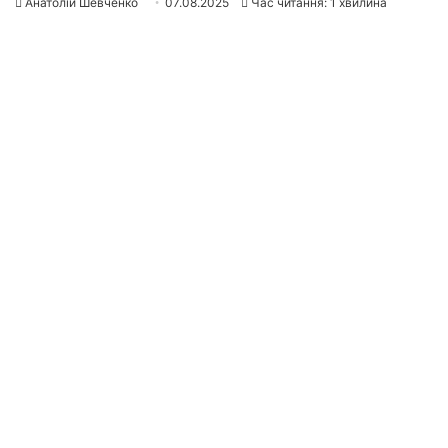
Анатолій Шевченко
07.08.2025
Час читання: 1 хвилина