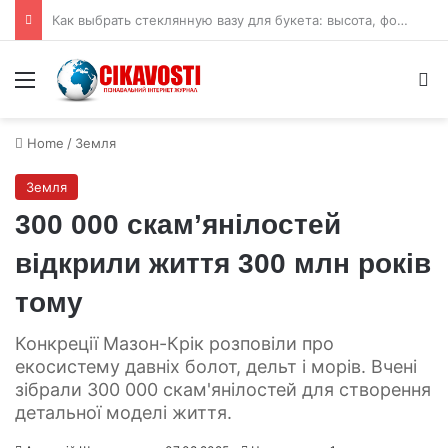
Гравірування на шкаралупі страусиних яєць показали складне мислення
Menu
S
Home
/
Земля
Земля
300 000 скам’янілостей
відкрили життя 300 млн років
тому
Конкреції Мазон-Крік розповіли про
екосистему давніх болот, дельт і морів. Вчені
зібрали 300 000 скам'янілостей для створення
детальної моделі життя.