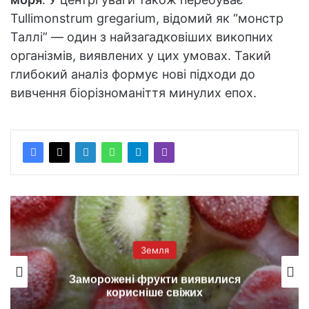
Tullimonstrum gregarium, відомий як “монстр
Таллі” — один з найзагадковіших викопних
організмів, виявлених у цих умовах. Такий
глибокий аналіз формує нові підходи до
вивчення біорізноманіття минулих епох.
Земля
Заморожені фрукти виявилися
корисніше свіжих