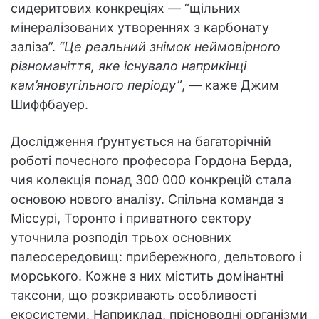
сидеритових конкреціях — “щільних
мінералізованих утвореннях з карбонату
заліза”.
“Це реальний знімок неймовірного
різноманіття, яке існувало наприкінці
кам’яновугільного періоду”
, — каже Джим
Шиффбауер.
Дослідження ґрунтується на багаторічній
роботі почесного професора Гордона Берда,
чия колекція понад 300 000 конкрецій стала
основою нового аналізу. Спільна команда з
Міссурі, Торонто і приватного сектору
уточнила розподіл трьох основних
палеосередовищ: прибережного, дельтового і
морського. Кожне з них містить домінантні
таксони, що розкривають особливості
екосистеми. Наприклад, прісноводні організми