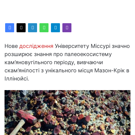
Нове
дослідження
Університету Міссурі значно
розширює знання про палеоекосистему
кам’яновугільного періоду, вивчаючи
скам’янілості з унікального місця Мазон-Крік в
Іллінойсі.