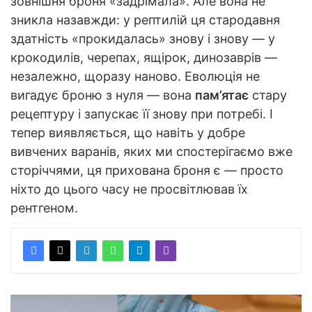
зовнішня броня «задрімала». Але вона не
зникла назавжди: у рептилій ця стародавня
здатність «прокидалась» знову і знову — у
крокодилів, черепах, ящірок, динозаврів —
незалежно, щоразу наново. Еволюція не
вигадує броню з нуля — вона
пам’ятає
стару
рецептуру і запускає її знову при потребі. І
тепер виявляється, що навіть у добре
вивчених варанів, яких ми спостерігаємо вже
сторіччями, ця прихована броня є — просто
ніхто до цього часу не просвітлював їх
рентгеном.