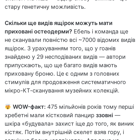
стару генетичну можливість.
Скільки ще видів ящірок можуть мати
приховані остеодерми?
Ебель і команда ще
не сканували повністю всі ~7000 відомих видів
ящірок. З урахуванням того, що у гоанів
знайдено у 29 несподіваних видів — автори
припускають, що ще багато видів мають
приховану броню. Це є одним з головних
стимулів для продовження систематичного
мікро-КТ-сканування музейних колекцій.
WOW-факт:
475 мільйонів років тому перші
хребетні мали кістковий панцир
ззовні
—
шкіра «будувала» захист іще до того, як виник
кістяк. Потім внутрішній скелет взяв гору, і