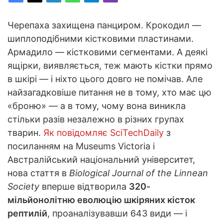
Черепаха захищена панциром. Крокодил —
шиплоподібними кістковими пластинами.
Армадило — кістковими сегментами. А деякі
ящірки, виявляється, теж мають кістки прямо
в шкірі — і ніхто цього довго не помічав. Але
найзагадковіше питання не в тому, хто має цю
«броню» — а в тому, чому вона виникла
стільки разів незалежно в різних групах
тварин.
Як повідомляє SciTechDaily
з
посиланням на Museums Victoria і
Австралійський національний університет,
нова стаття в
Biological Journal of the Linnean
Society
вперше відтворила
320-
мільйонолітню еволюцію шкіряних кісток
рептилій
, проаналізувавши 643 види — і