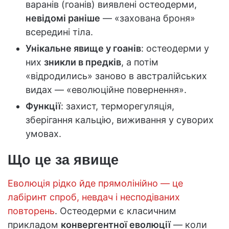
варанів (гоанів) виявлені остеодерми,
невідомі раніше
— «захована броня»
всередині тіла.
Унікальне явище у гоанів
: остеодерми у
них
зникли в предків
, а потім
«відродились» заново в австралійських
видах — «еволюційне повернення».
Функції
: захист, терморегуляція,
зберігання кальцію, виживання у суворих
умовах.
Що це за явище
Еволюція рідко йде прямолінійно — це
лабіринт спроб, невдач і несподіваних
повторень
. Остеодерми є класичним
прикладом
конвергентної еволюції
— коли