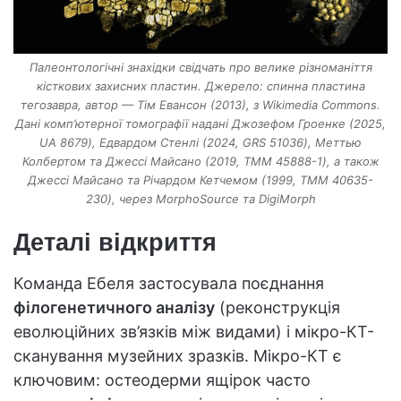
Палеонтологічні знахідки свідчать про велике різноманіття
кісткових захисних пластин. Джерело: спинна пластина
тегозавра, автор — Тім Евансон (2013), з Wikimedia Commons.
Дані комп’ютерної томографії надані Джозефом Гроенке (2025,
UA 8679), Едвардом Стенлі (2024, GRS 51036), Меттью
Колбертом та Джессі Майсано (2019, TMM 45888-1), а також
Джессі Майсано та Річардом Кетчемом (1999, TMM 40635-
230), через MorphoSource та DigiMorph
Деталі відкриття
Команда Ебеля застосувала поєднання
філогенетичного аналізу
(реконструкція
еволюційних зв’язків між видами) і мікро-КТ-
сканування музейних зразків. Мікро-КТ є
ключовим: остеодерми ящірок часто