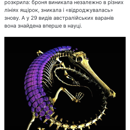
розкрила: броня виникала незалежно в різних
лініях ящірок, зникала і «відроджувалась»
знову. А у 29 видів австралійських варанів
вона знайдена вперше в науці.