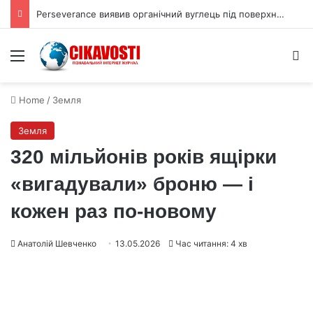
Perseverance виявив органічний вуглець під поверхнею Марса
Menu
S
Home
/
Земля
Земля
320 мільйонів років ящірки
«вигадували» броню — і
кожен раз по-новому
Анатолій Шевченко
13.05.2026
Час читання: 4 хв