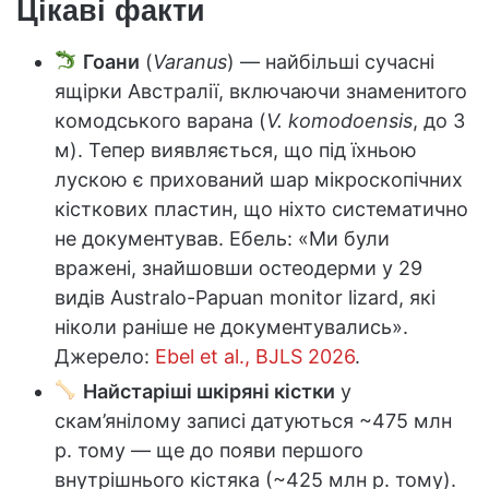
Цікаві факти
Гоани
(
Varanus
) — найбільші сучасні
ящірки Австралії, включаючи знаменитого
комодського варана (
V. komodoensis
, до 3
м). Тепер виявляється, що під їхньою
лускою є прихований шар мікроскопічних
кісткових пластин, що ніхто систематично
не документував. Ебель: «Ми були
вражені, знайшовши остеодерми у 29
видів Australo-Papuan monitor lizard, які
ніколи раніше не документувались».
Джерело:
Ebel et al., BJLS 2026
.
Найстаріші шкіряні кістки
у
скам’янілому записі датуються ~475 млн
р. тому — ще до появи першого
внутрішнього кістяка (~425 млн р. тому).