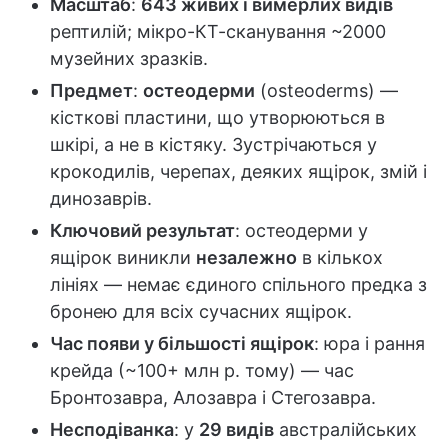
Масштаб
:
643 живих і вимерлих видів
рептилій; мікро-КТ-сканування ~2000
музейних зразків.
Предмет
:
остеодерми
(osteoderms) —
кісткові пластини, що утворюються в
шкірі, а не в кістяку. Зустрічаються у
крокодилів, черепах, деяких ящірок, змій і
динозаврів.
Ключовий результат
: остеодерми у
ящірок виникли
незалежно
в кількох
лініях — немає єдиного спільного предка з
бронею для всіх сучасних ящірок.
Час появи у більшості ящірок
: юра і рання
крейда (~100+ млн р. тому) — час
Бронтозавра, Алозавра і Стегозавра.
Несподіванка
: у
29 видів
австралійських