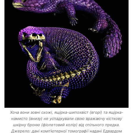
Хоча вони зовні схожі, ящірка-шипохвіст (вгорі) та ящірка-
намисто (внизу) не успадкували свою вражаючу кісткову
шкірну броню (фіолетовий колір) від спільного предка.
Джерело: дані комп’ютерної томографії надані Едвардом