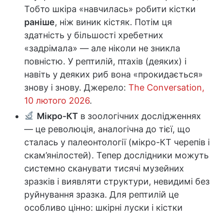
Тобто шкіра «навчилась» робити кістки
раніше
, ніж виник кістяк. Потім ця
здатність у більшості хребетних
«задрімала» — але ніколи не зникла
повністю. У рептилій, птахів (деяких) і
навіть у деяких риб вона «прокидається»
знову і знову. Джерело:
The Conversation,
10 лютого 2026
.
Мікро-КТ
в зоологічних дослідженнях
— це революція, аналогічна до тієї, що
сталась у палеонтології (мікро-КТ черепів і
скам’янілостей). Тепер дослідники можуть
системно сканувати тисячі музейних
зразків і виявляти структури, невидимі без
руйнування зразка. Для рептилій це
особливо цінно: шкірні луски і кістки