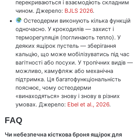
перекриваються і взаємодіють складним
чином. Джерело:
BJLS 2026
.
Остеодерми виконують кілька функцій
одночасно. У крокодилів — захист і
терморегуляція (поглинають тепло). У
деяких ящірок пустель — зберігання
кальцію, що може мобілізуватись під час
вагітності або посухи. У тропічних видів —
можливо, камуфляж або механічна
підтримка. Ця багатофункціональність
пояснює, чому остеодерми
«винаходяться» знову і знову в різних
умовах. Джерело:
Ebel et al., 2026
.
FAQ
Чи небезпечна кісткова броня ящірок для