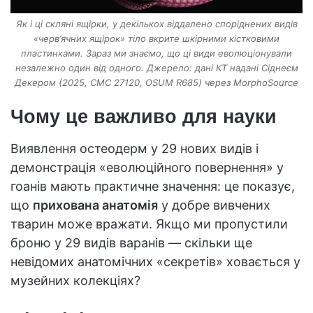
Як і ці скляні ящірки, у декількох віддалено споріднених видів
«черв’ячних ящірок» тіло вкрите шкірними кістковими
пластинками. Зараз ми знаємо, що ці види еволюціонували
незалежно один від одного. Джерело: дані КТ надані Сіднеєм
Декером (2025, CMC 27120, OSUM R685) через MorphoSource
Чому це важливо для науки
Виявлення остеодерм у 29 нових видів і
демонстрація «еволюційного повернення» у
гоанів мають практичне значення: це показує,
що
прихована анатомія
у добре вивчених
тварин може вражати. Якщо ми пропустили
броню у 29 видів варанів — скільки ще
невідомих анатомічних «секретів» ховається у
музейних колекціях?