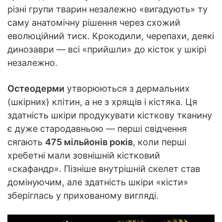
різні групи тварин незалежно «вигадують» ту
саму анатомічну рішення через схожий
еволюційний тиск. Крокодили, черепахи, деякі
динозаври — всі «прийшли» до кісток у шкірі
незалежно.
Остеодерми
утворюються з дермальних
(шкірних) клітин, а не з хрящів і кістяка. Ця
здатність шкіри продукувати кісткову тканину
є дуже стародавньою — перші свідчення
сягають
475 мільйонів років
, коли перші
хребетні мали зовнішній кістковий
«скафандр». Пізніше внутрішній скелет став
домінуючим, але здатність шкіри «кісти»
зберіглась у прихованому вигляді.