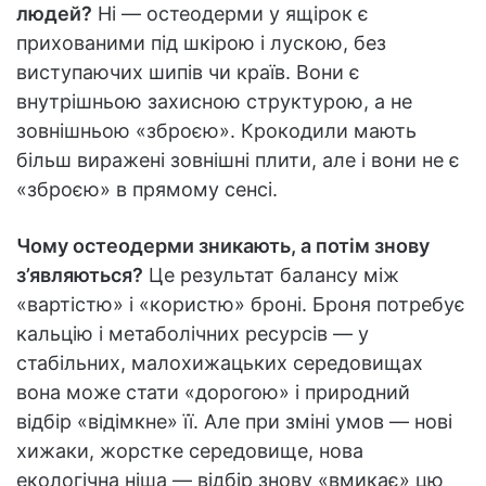
людей?
Ні — остеодерми у ящірок є
прихованими під шкірою і лускою, без
виступаючих шипів чи країв. Вони є
внутрішньою захисною структурою, а не
зовнішньою «зброєю». Крокодили мають
більш виражені зовнішні плити, але і вони не є
«зброєю» в прямому сенсі.
Чому остеодерми зникають, а потім знову
з’являються?
Це результат балансу між
«вартістю» і «користю» броні. Броня потребує
кальцію і метаболічних ресурсів — у
стабільних, малохижацьких середовищах
вона може стати «дорогою» і природний
відбір «відімкне» її. Але при зміні умов — нові
хижаки, жорстке середовище, нова
екологічна ніша — відбір знову «вмикає» цю