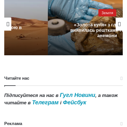
Земля
«Золота куля» з глибини 3 км
виявилась рештками гігантської
анемони
Читайте нас
Гугл Новини
Підписуйтеся на нас в
, а також
Телеграм
Фейсбук
читайте в
і
Реклама