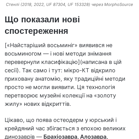
Стенлі (2018, 2022, UF 87304, UF 153328) через MorphoSource
Що показали нові
спостереження
[«Найстаріший восьминіг» виявився не
восьминогом — і нові методи знімання
перевернули класифікацію](написана в цій
сесії). Так само і тут: мікро-КТ відкрило
приховану анатомію, яку традиційні методи
просто не могли виявити. Ця технологія
перетворює музейні колекції на «золоту
жилу» нових відкриттів.
Цікаво, що поява остеодерм у юрський і
крейдяний час збігається з епохою великих
динозаврів —
Брахіозавра, Алозавра,