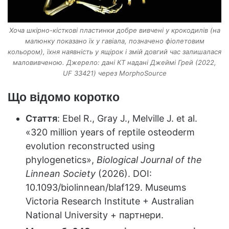
Хоча шкірно-кісткові пластинки добре вивчені у крокодилів (на
малюнку показано їх у гавіала, позначено фіолетовим
кольором), їхня наявність у ящірок і змій довгий час залишалася
маловивченою. Джерело: дані КТ надані Джеймі Грей (2022,
UF 33421) через MorphoSource
Що відомо коротко
Стаття
: Ebel R., Gray J., Melville J. et al.
«320 million years of reptile osteoderm
evolution reconstructed using
phylogenetics»,
Biological Journal of the
Linnean Society
(2026). DOI:
10.1093/biolinnean/blaf129. Museums
Victoria Research Institute + Australian
National University + партнери.