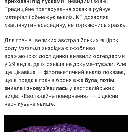
приховані під лусками
і невидимі зовні.
Традиційне препарування зразків руйнує
матеріал і обмежує аналіз. КТ дозволяє
«заглянути» всередину, не торкаючись зразка.
Для гоанів (великих австралійських ящірок
роду
Varanus
) знахідка є особливо
вражаючою: дослідники виявили остеодерми
у 29 видів, де їх раніше не документували. Але
ще цікавіше — філогенетичний аналіз показав,
що в предків гоанів броня вже
була, потім
зникла
і
знову з’явилась
у австралійських
видів. «Еволюційне повернення» — рідкісне і
неочікуване явище.