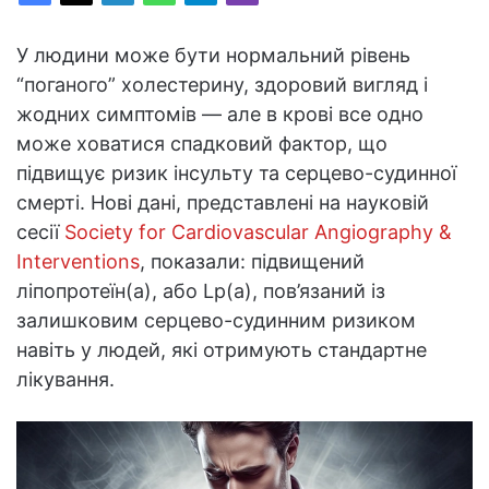
У людини може бути нормальний рівень
“поганого” холестерину, здоровий вигляд і
жодних симптомів — але в крові все одно
може ховатися спадковий фактор, що
підвищує ризик інсульту та серцево-судинної
смерті. Нові дані, представлені на науковій
сесії
Society for Cardiovascular Angiography &
Interventions
, показали: підвищений
ліпопротеїн(a), або Lp(a), пов’язаний із
залишковим серцево-судинним ризиком
навіть у людей, які отримують стандартне
лікування.