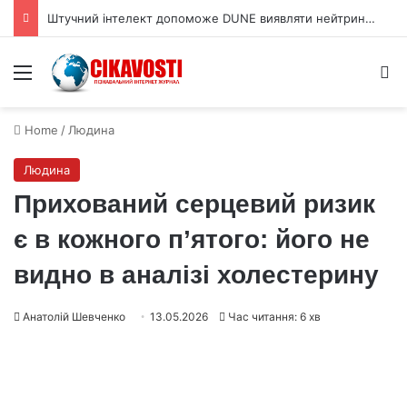
Штучний інтелект допоможе DUNE виявляти нейтрино під землею
Menu
S
Home
/
Людина
Людина
Прихований серцевий ризик
є в кожного п’ятого: його не
видно в аналізі холестерину
Анатолій Шевченко
13.05.2026
Час читання: 6 хв