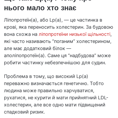
нього мало хто знає
Ліпопротеїн(a), або Lp(a), — це частинка в
крові, яка переносить холестерин. За будовою
вона схожа на
ліпопротеїни низької щільності
,
які часто називають “поганим” холестерином,
але має додатковий білок —
аполіпопротеїн(a). Саме ця “надбудова” може
робити частинку небезпечнішою для судин.
Проблема в тому, що високий Lp(a)
переважно визначається генетично. Тобто
людина може правильно харчуватися,
рухатися, не курити й мати прийнятний LDL-
холестерин, але все одно мати підвищений
спадковий ризик.