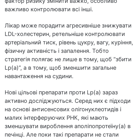
фактор ризику змінити важко, особливо
важливо контролювати всі інші.
Лікар може порадити агресивніше знижувати
LDL-холестерин, ретельніше контролювати
артеріальний тиск, рівень цукру, вагу, куріння,
фізичну активність і запалення. Тобто
стратегія полягає не лише в тому, щоб “збити
Lp(a)”, а в тому, щоб зменшити загальне
навантаження на судини.
Нові цільові препарати проти Lp(a) зараз
активно досліджуються. Серед них є підходи
на основі антисенсових олігонуклеотидів і
малих інтерферуючих РНК, які мають
зменшувати вироблення аполіпопротеїну(a) в
печінці. Але поки такі препарати не стали