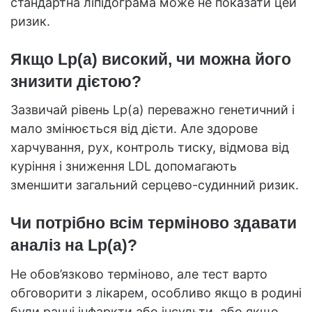
стандартна ліпідограма може не показати цей
ризик.
Якщо Lp(a) високий, чи можна його
знизити дієтою?
Зазвичай рівень Lp(a) переважно генетичний і
мало змінюється від дієти. Але здорове
харчування, рух, контроль тиску, відмова від
куріння і зниження LDL допомагають
зменшити загальний серцево-судинний ризик.
Чи потрібно всім терміново здавати
аналіз на Lp(a)?
Не обов’язково терміново, але тест варто
обговорити з лікарем, особливо якщо в родині
були ранні інфаркти або інсульти, або якщо