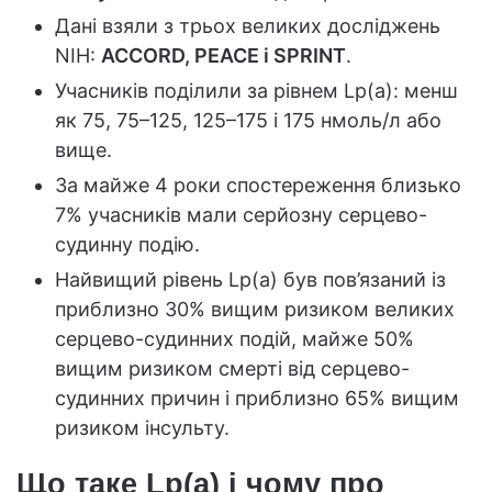
Дані взяли з трьох великих досліджень
NIH:
ACCORD, PEACE і SPRINT
.
Учасників поділили за рівнем Lp(a): менш
як 75, 75–125, 125–175 і 175 нмоль/л або
вище.
За майже 4 роки спостереження близько
7% учасників мали серйозну серцево-
судинну подію.
Найвищий рівень Lp(a) був пов’язаний із
приблизно 30% вищим ризиком великих
серцево-судинних подій, майже 50%
вищим ризиком смерті від серцево-
судинних причин і приблизно 65% вищим
ризиком інсульту.
Що таке Lp(a) і чому про