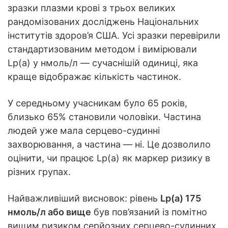
зразки плазми крові з трьох великих
рандомізованих досліджень Національних
інститутів здоров’я США. Усі зразки перевірили
стандартизованим методом і вимірювали
Lp(a) у нмоль/л — сучаснішій одиниці, яка
краще відображає кількість частинок.
У середньому учасникам було 65 років,
близько 65% становили чоловіки. Частина
людей уже мала серцево-судинні
захворювання, а частина — ні. Це дозволило
оцінити, чи працює Lp(a) як маркер ризику в
різних групах.
Найважливіший висновок: рівень
Lp(a) 175
нмоль/л або вище
був пов’язаний із помітно
вищим ризиком серйозних серцево-судинних