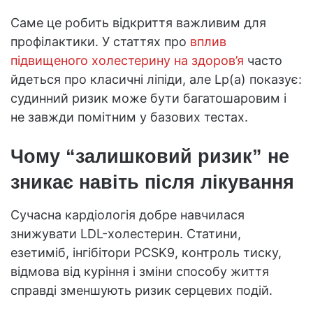
Саме це робить відкриття важливим для
профілактики. У статтях про
вплив
підвищеного холестерину на здоров’я
часто
йдеться про класичні ліпіди, але Lp(a) показує:
судинний ризик може бути багатошаровим і
не завжди помітним у базових тестах.
Чому “залишковий ризик” не
зникає навіть після лікування
Сучасна кардіологія добре навчилася
знижувати LDL-холестерин. Статини,
езетиміб, інгібітори PCSK9, контроль тиску,
відмова від куріння і зміни способу життя
справді зменшують ризик серцевих подій.