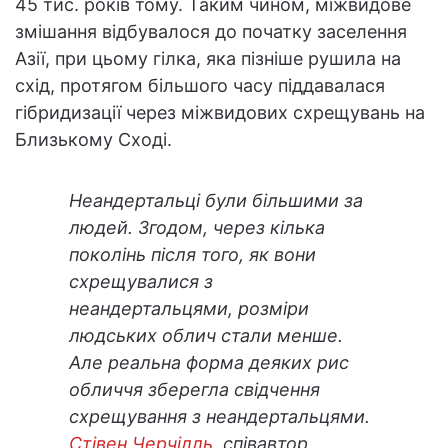
45 тис. років тому. Таким чином, міжвидове
змішання відбувалося до початку заселення
Азії, при цьому гілка, яка пізніше рушила на
схід, протягом більшого часу піддавалася
гібридизації через міжвидових схрещувань на
Близькому Сході.
Неандертальці були більшими за
людей. Згодом, через кілька
поколінь після того, як вони
схрещувалися з
неандертальцями, розміри
людських облич стали менше.
Але реальна форма деяких рис
обличчя зберегла свідчення
схрещування з неандертальцями.
Стівен Черчілль
, співавтор