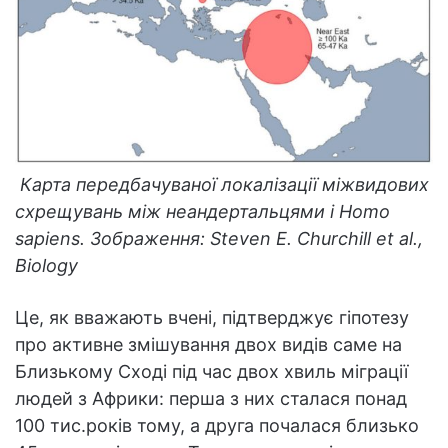
Карта передбачуваної локалізації міжвидових
схрещувань між неандертальцями і Homo
sapiens. Зображення: Steven E. Churchill et al.,
Biology
Це, як вважають вчені, підтверджує гіпотезу
про активне змішування двох видів саме на
Близькому Сході під час двох хвиль міграції
людей з Африки: перша з них сталася понад
100 тис.років тому, а друга почалася близько