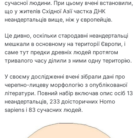
сучасної людини. При цьому вчені встановили,
що у жителів Східної Азії частка ДНК
неандертальців вище, ніж у європейців.
Це дивно, оскільки стародавні неандертальці
мешкали в основному на території Європи, і
саме тут предки древніх людей протягом
тривалого часу ділили з ними одну територію.
У своєму дослідженні вчені зібрали дані про
черепно-лицеву морфологію з опублікованої
літератури. Повний набір включав опис осіб 13
неандертальців, 233 доісторичних Homo
sapiens і 83 сучасних людей.