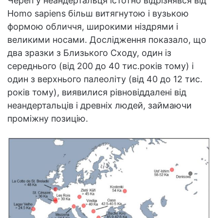
Череп у неандертальця істотно відрізнявся від
Homo sapiens більш витягнутою і вузькою
формою обличчя, широкими ніздрями і
великими носами. Дослідження показало, що
два зразки з Близького Сходу, один із
середнього (від 200 до 40 тис.років тому) і
один з верхнього палеоліту (від 40 до 12 тис.
років тому), виявилися рівновіддалені від
неандертальців і древніх людей, займаючи
проміжну позицію.