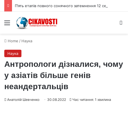
П’ять етапів повного сонячного затемнення 12 серпня 2026 року
Menu
S
Home
/
Наука
Наука
Антропологи дізналися, чому
у азіатів більше генів
неандертальців
Анатолій Шевченко
30.08.2022
Час читання: 1 хвилина