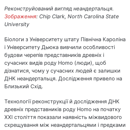
Реконструйований вигляд неандертальця.
Зображення
: Chip Clark, North Carolina State
University
Біологи з Університету штату Північна Кароліна
і Університету Дьюка вивчили особливості
будови черепів представників древніх і
сучасних видів роду Homo (люди), щоб
дізнатися, чому у сучасних людей є залишки
ДНК неандертальця. Дослідження привело на
Близький Схід.
Технології реконструкції й дослідження ДНК
древніх представників роду Homo на початку
XXI століття показали наявність міжвидового
схрещування між неандертальцями і предками