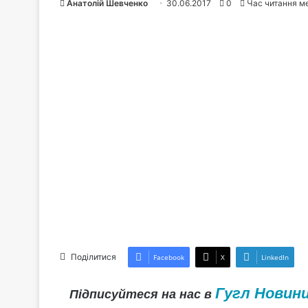
Анатолій Шевченко
30.06.2017
0
Час читання м
Поділитися
Facebook
X
LinkedIn
Гугл Новин
Підписуйтеся на нас в