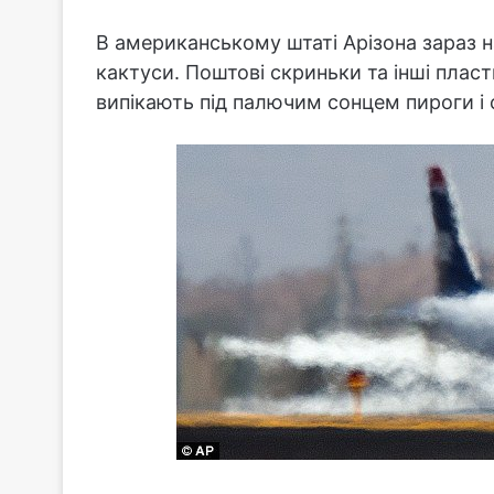
В американському штаті Арізона зараз 
кактуси. Поштові скриньки та інші пласт
випікають під палючим сонцем пироги і