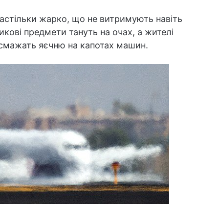
настільки жарко, що не витримують навіть
икові предмети тануть на очах, а жителі
 смажать яєчню на капотах машин.