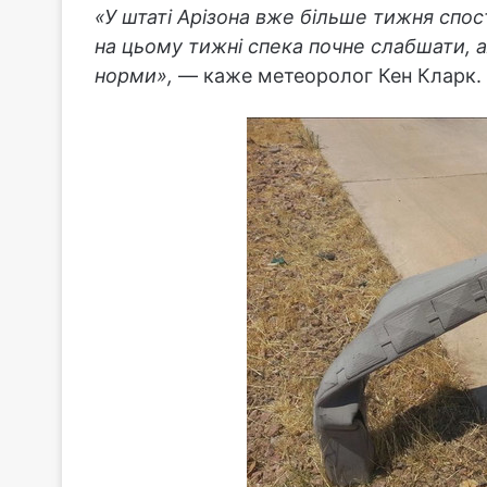
«У штаті Арізона вже більше тижня спос
на цьому тижні спека почне слабшати,
норми»,
— каже метеоролог Кен Кларк.