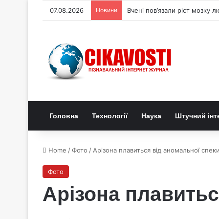
07.08.2026
Новини
Вчені пов’язали ріст мозку л
Головна
Технології
Наука
Штучний інт
Home
/
Фото
/
Арізона плавиться від аномальної спеки
Фото
Арізона плавитьс