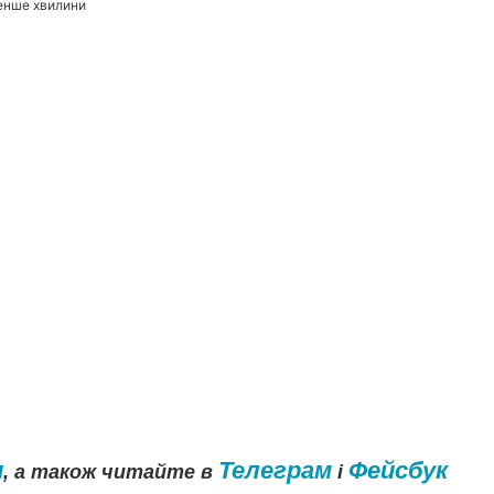
енше хвилини
и
Телеграм
Фейсбук
, а також читайте в
і