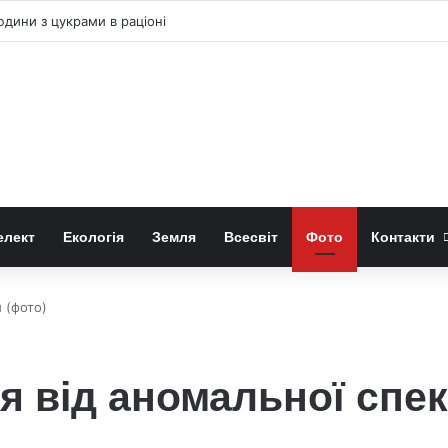
юдини з цукрами в раціоні
елект
Екологія
Земля
Всесвіт
Фото
Контакти
 (фото)
я від аномальної спек