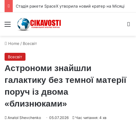
Стадія ракети SpaceX утворила новий кратер на Місяці
Menu
S
Home
/
Всесвіт
Всесвіт
Астрономи знайшли
галактику без темної матерії
поруч із двома
«близнюками»
Anatol Shevchenko
05.07.2026
Час читання: 4 хв