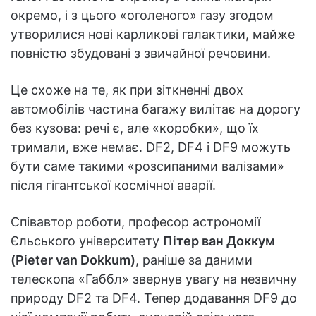
окремо, і з цього «оголеного» газу згодом
утворилися нові карликові галактики, майже
повністю збудовані з звичайної речовини.
Це схоже на те, як при зіткненні двох
автомобілів частина багажу вилітає на дорогу
без кузова: речі є, але «коробки», що їх
тримали, вже немає. DF2, DF4 і DF9 можуть
бути саме такими «розсипаними валізами»
після гігантської космічної аварії.
Співавтор роботи, професор астрономії
Єльського університету
Пітер ван Доккум
(Pieter van Dokkum)
, раніше за даними
телескопа «Габбл» звернув увагу на незвичну
природу DF2 та DF4. Тепер додавання DF9 до