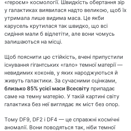
«героєм» космології. Швидкість обертання зір
у галактиках виявилася надто великою, щоб їх
утримала лише видима маса. Це якби
карусель крутилася так швидко, що всі
сидіння мали б відлетіти, але вони чомусь
залишаються на місці.
Щоб пояснити цю стійкість, вчені припустили
існування гігантських «гало» темної матерії —
невидимих коконів, у яких народжуються й
живуть галактики. За сучасними оцінками,
близько 85% усієї маси Всесвіту
припадає
саме на темну матерію. У такій картині світу
галактика без неї виглядає як міст без опор.
Тому DF9, DF2 і DF4 — це справжні космічні
аномалії. Вони поводяться так, ніби темної