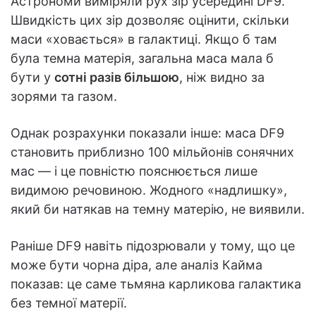
Астрономи виміряли рух зір усередині DF9.
Швидкість цих зір дозволяє оцінити, скільки
маси «ховається» в галактиці. Якщо б там
була темна матерія, загальна маса мала б
бути у
сотні разів більшою
, ніж видно за
зорями та газом.
Однак розрахунки показали інше: маса DF9
становить приблизно 100 мільйонів сонячних
мас — і це повністю пояснюється лише
видимою речовиною. Жодного «надлишку»,
який би натякав на темну матерію, не виявили.
Раніше DF9 навіть підозрювали у тому, що це
може бути чорна діра, але аналіз Кайма
показав: це саме тьмяна карликова галактика
без темної матерії.