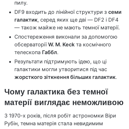
пилу.
DF9 входить до лінійної структури з
семи
галактик
, серед яких ще дві — DF2 і DF4
— також майже не мають темної матерії.
Спостереження виконали за допомогою
обсерваторії
W. M. Keck
та космічного
телескопа
Габбл
.
Результати підтримують ідею, що ці
галактики могли утворитися під час
жорсткого зіткнення більших галактик
.
Чому галактика без темної
матерії виглядає неможливою
З 1970-х років, після робіт астрономки Віри
Рубін, темна матерія стала невидимим