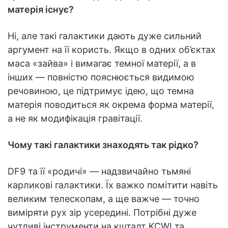
матерія існує?
Ні, але такі галактики дають дуже сильний
аргумент на її користь. Якщо в одних об’єктах
маса «зайва» і вимагає темної матерії, а в
інших — повністю пояснюється видимою
речовиною, це підтримує ідею, що темна
матерія поводиться як окрема форма матерії,
а не як модифікація гравітації.
Чому такі галактики знаходять так рідко?
DF9 та її «родичі» — надзвичайно тьмяні
карликові галактики. Їх важко помітити навіть
великим телескопам, а ще важче — точно
виміряти рух зір усередині. Потрібні дуже
чутливі інструменти на кшталт KCWI та