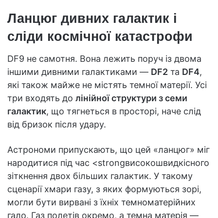
Ланцюг дивних галактик і
сліди космічної катастрофи
DF9 не самотня. Вона лежить поруч із двома
іншими дивними галактиками —
DF2
та
DF4
,
які також майже не містять темної матерії. Усі
три входять до
лінійної структури з семи
галактик
, що тягнеться в просторі, наче слід
від бризок після удару.
Астрономи припускають, що цей «ланцюг» міг
народитися під час <strongвисокошвидкісного
зіткнення двох більших галактик. У такому
сценарії хмари газу, з яких формуються зорі,
могли бути вирвані з їхніх темноматерійних
гало. Газ полетів окремо, а темна матерія —