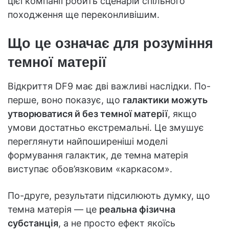
цієї компанії робить сценарій спільного
походження ще переконливішим.
Що це означає для розуміння
темної матерії
Відкриття DF9 має дві важливі наслідки. По-
перше, воно показує, що
галактики можуть
утворюватися й без темної матерії
, якщо
умови достатньо екстремальні. Це змушує
переглянути найпоширеніші моделі
формування галактик, де темна матерія
виступає обов’язковим «каркасом».
По-друге, результати підсилюють думку, що
темна матерія — це
реальна фізична
субстанція
, а не просто ефект якоїсь