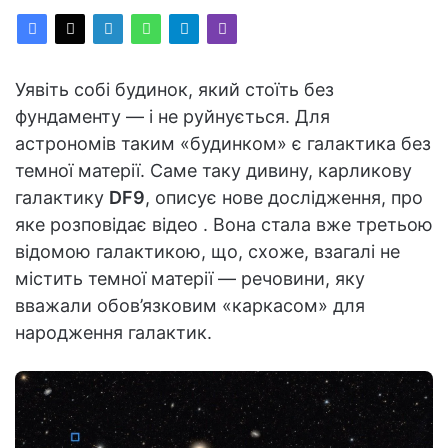
Уявіть собі будинок, який стоїть без
фундаменту — і не руйнується. Для
астрономів таким «будинком» є галактика без
темної матерії. Саме таку дивину, карликову
галактику
DF9
, описує нове дослідження, про
яке розповідає відео . Вона стала вже третьою
відомою галактикою, що, схоже, взагалі не
містить темної матерії — речовини, яку
вважали обов’язковим «каркасом» для
народження галактик.