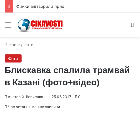
Фізики відтворили приховану 3D форму квантової хвильової функції
Menu
S
Home
/
Фото
Фото
Блискавка спалила трамвай
в Казані (фото+відео)
Анатолій Шевченко
25.06.2017
0
Час читання менше хвилини