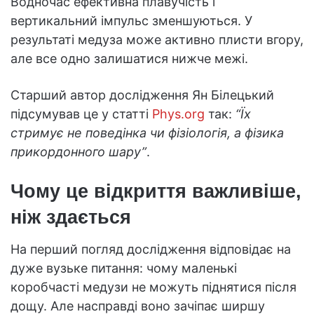
Водночас ефективна плавучість і
вертикальний імпульс зменшуються. У
результаті медуза може активно плисти вгору,
але все одно залишатися нижче межі.
Старший автор дослідження Ян Білецький
підсумував це у статті
Phys.org
так:
“Їх
стримує не поведінка чи фізіологія, а фізика
прикордонного шару”
.
Чому це відкриття важливіше,
ніж здається
На перший погляд дослідження відповідає на
дуже вузьке питання: чому маленькі
коробчасті медузи не можуть піднятися після
дощу. Але насправді воно зачіпає ширшу