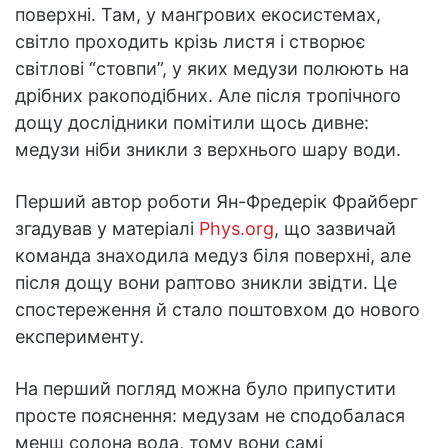
поверхні. Там, у мангрових екосистемах,
світло проходить крізь листя і створює
світлові “стовпи”, у яких медузи полюють на
дрібних ракоподібних. Але після тропічного
дощу дослідники помітили щось дивне:
медузи ніби зникли з верхнього шару води.
Перший автор роботи Ян-Фредерік Фрайберг
згадував у матеріалі
Phys.org
, що зазвичай
команда знаходила медуз біля поверхні, але
після дощу вони раптово зникли звідти. Це
спостереження й стало поштовхом до нового
експерименту.
На перший погляд можна було припустити
просте пояснення: медузам не сподобалася
менш солона вода, тому вони самі