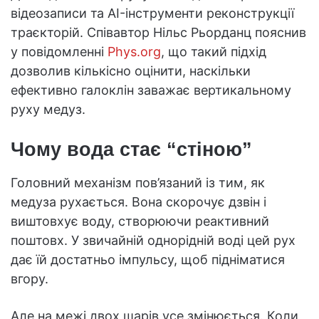
відеозаписи та AI-інструменти реконструкції
траєкторій. Співавтор Нільс Рьорданц пояснив
у повідомленні
Phys.org
, що такий підхід
дозволив кількісно оцінити, наскільки
ефективно галоклін заважає вертикальному
руху медуз.
Чому вода стає “стіною”
Головний механізм пов’язаний із тим, як
медуза рухається. Вона скорочує дзвін і
виштовхує воду, створюючи реактивний
поштовх. У звичайній однорідній воді цей рух
дає їй достатньо імпульсу, щоб підніматися
вгору.
Але на межі двох шарів усе змінюється. Коли