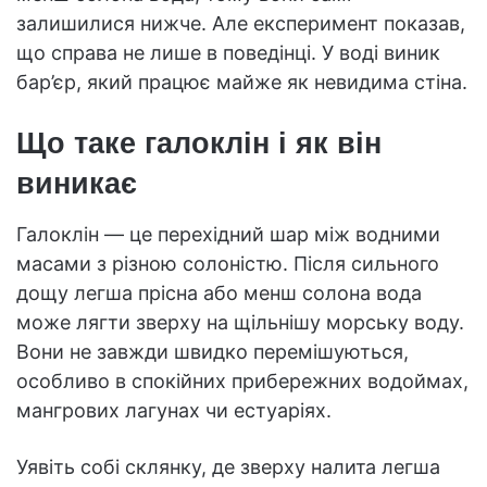
залишилися нижче. Але експеримент показав,
що справа не лише в поведінці. У воді виник
бар’єр, який працює майже як невидима стіна.
Що таке галоклін і як він
виникає
Галоклін — це перехідний шар між водними
масами з різною солоністю. Після сильного
дощу легша прісна або менш солона вода
може лягти зверху на щільнішу морську воду.
Вони не завжди швидко перемішуються,
особливо в спокійних прибережних водоймах,
мангрових лагунах чи естуаріях.
Уявіть собі склянку, де зверху налита легша