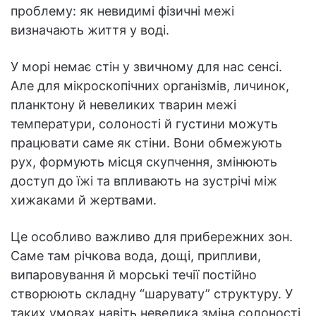
проблему: як невидимі фізичні межі
визначають життя у воді.
У морі немає стін у звичному для нас сенсі.
Але для мікроскопічних організмів, личинок,
планктону й невеликих тварин межі
температури, солоності й густини можуть
працювати саме як стіни. Вони обмежують
рух, формують місця скупчення, змінюють
доступ до їжі та впливають на зустрічі між
хижаками й жертвами.
Це особливо важливо для прибережних зон.
Саме там річкова вода, дощі, припливи,
випаровування й морські течії постійно
створюють складну “шарувату” структуру. У
таких умовах навіть невелика зміна солоності