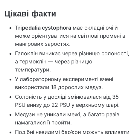
Цікаві факти
Tripedalia cystophora
має складні очі й
може орієнтуватися на світлові промені в
мангрових заростях.
Галоклін виникає через різницю солоності,
а термоклін — через різницю
температури.
У лабораторному експерименті вчені
використали 18 дорослих медуз.
Солоність у досліді змінювалася від 35
PSU внизу до 22 PSU у верхньому шарі.
Медузи не уникали межі, а багато разів
намагалися її пройти.
Подібні невидимі бар’єри можуть впливати