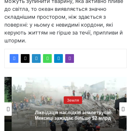
можуть зупинити тварину, яка активно пливе
до світла, то океан виявляється значно
складнішим простором, ніж здається з
поверхні: у ньому є невидимі кордони, які
керують життям не гірше за течії, припливи й
шторми.
Земля
Ліквідація наслідків землетрусів
Мексиці зажадає більше $2 млрд