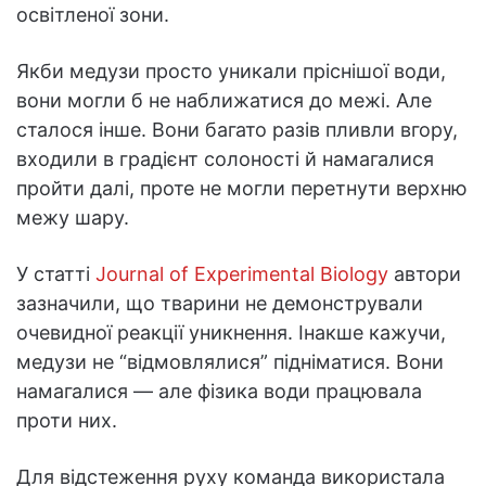
освітленої зони.
Якби медузи просто уникали пріснішої води,
вони могли б не наближатися до межі. Але
сталося інше. Вони багато разів пливли вгору,
входили в градієнт солоності й намагалися
пройти далі, проте не могли перетнути верхню
межу шару.
У статті
Journal of Experimental Biology
автори
зазначили, що тварини не демонстрували
очевидної реакції уникнення. Інакше кажучи,
медузи не “відмовлялися” підніматися. Вони
намагалися — але фізика води працювала
проти них.
Для відстеження руху команда використала