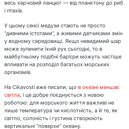
весь харчовий ланцюг — від планктону до риб
і птахів.
У цьому сенсі медузи стають не просто
“дивними істотами”, а живими датчиками змін
у водному середовищі. Якщо невидимий шар
може зупинити їхній рух сьогодні, то в
майбутньому подібні бар’єри можуть частіше
впливати на розподіл багатьох морських
організмів.
На Cikavosti вже писали, що
в океані меншає
світла
, і це добре поєднується з новою
роботою: для морського життя важливі не
лише температура чи кислотність, а й те, як
світло, солоність і густина створюють
вертикальні “поверхи” океану.