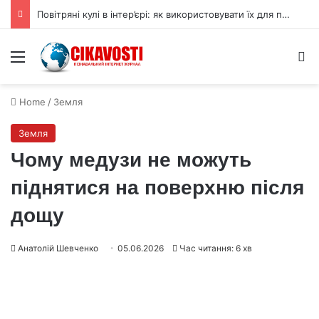
Повітряні кулі в інтер’єрі: як використовувати їх для прикраси
Menu
S
Home
/
Земля
Земля
Чому медузи не можуть
піднятися на поверхню після
дощу
Анатолій Шевченко
05.06.2026
Час читання: 6 хв