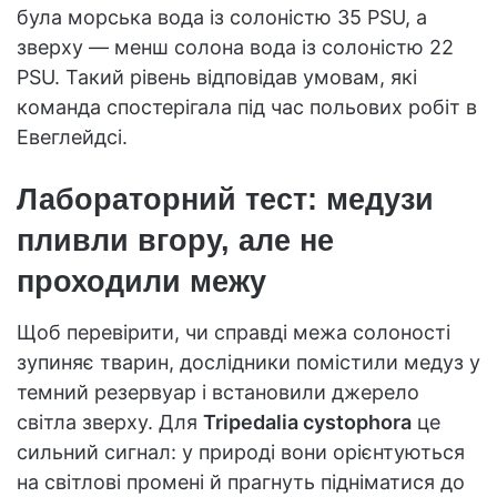
була морська вода із солоністю 35 PSU, а
зверху — менш солона вода із солоністю 22
PSU. Такий рівень відповідав умовам, які
команда спостерігала під час польових робіт в
Евеглейдсі.
Лабораторний тест: медузи
пливли вгору, але не
проходили межу
Щоб перевірити, чи справді межа солоності
зупиняє тварин, дослідники помістили медуз у
темний резервуар і встановили джерело
світла зверху. Для
Tripedalia cystophora
це
сильний сигнал: у природі вони орієнтуються
на світлові промені й прагнуть підніматися до