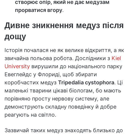
створює опір, який не дає медузам
прорватися вгору
.
Дивне зникнення медуз після
дощу
Історія почалася не як велике відкриття, а як
звичайна польова робота. Дослідники з
Kiel
University
вирушили до національного парку
Евеглейдс у Флориді, щоб збирати
коробчастих медуз
Tripedalia cystophora
. Ці
маленькі тварини цікаві біологам, бо мають
порівняно просту нервову систему, але
демонструють складну поведінку й добре
реагують на світло.
Зазвичай таких медуз знаходять близько до