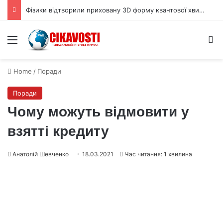
Фізики відтворили приховану 3D форму квантової хвильової функції
Menu
S
Home
/
Поради
Поради
Чому можуть відмовити у
взятті кредиту
Анатолій Шевченко
18.03.2021
Час читання: 1 хвилина