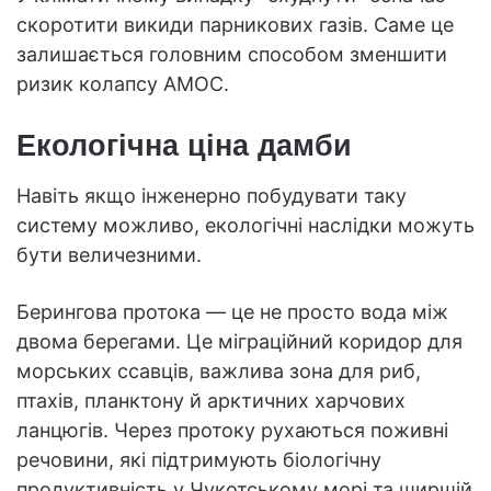
скоротити викиди парникових газів. Саме це
залишається головним способом зменшити
ризик колапсу AMOC.
Екологічна ціна дамби
Навіть якщо інженерно побудувати таку
систему можливо, екологічні наслідки можуть
бути величезними.
Берингова протока — це не просто вода між
двома берегами. Це міграційний коридор для
морських ссавців, важлива зона для риб,
птахів, планктону й арктичних харчових
ланцюгів. Через протоку рухаються поживні
речовини, які підтримують біологічну
продуктивність у Чукотському морі та ширшій