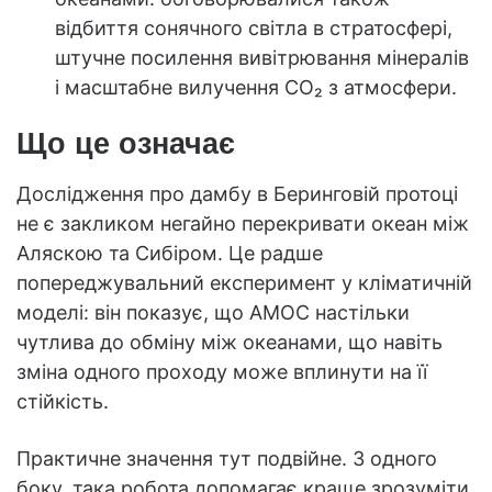
відбиття сонячного світла в стратосфері,
штучне посилення вивітрювання мінералів
і масштабне вилучення CO₂ з атмосфери.
Що це означає
Дослідження про дамбу в Беринговій протоці
не є закликом негайно перекривати океан між
Аляскою та Сибіром. Це радше
попереджувальний експеримент у кліматичній
моделі: він показує, що AMOC настільки
чутлива до обміну між океанами, що навіть
зміна одного проходу може вплинути на її
стійкість.
Практичне значення тут подвійне. З одного
боку, така робота допомагає краще зрозуміти