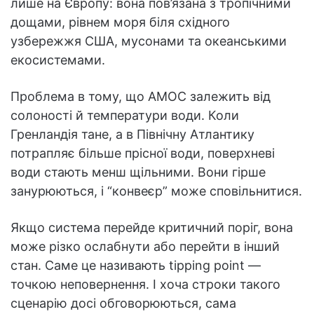
лише на Європу: вона пов’язана з тропічними
дощами, рівнем моря біля східного
узбережжя США, мусонами та океанськими
екосистемами.
Проблема в тому, що AMOC залежить від
солоності й температури води. Коли
Гренландія тане, а в Північну Атлантику
потрапляє більше прісної води, поверхневі
води стають менш щільними. Вони гірше
занурюються, і “конвеєр” може сповільнитися.
Якщо система перейде критичний поріг, вона
може різко ослабнути або перейти в інший
стан. Саме це називають tipping point —
точкою неповернення. І хоча строки такого
сценарію досі обговорюються, сама