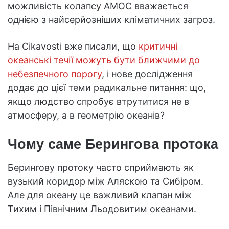
можливість колапсу AMOC вважається
однією з найсерйозніших кліматичних загроз.
На Cikavosti вже писали, що
критичні
океанські течії можуть бути ближчими до
небезпечного порогу
, і нове дослідження
додає до цієї теми радикальне питання: що,
якщо людство спробує втрутитися не в
атмосферу, а в геометрію океанів?
Чому саме Берингова протока
Берингову протоку часто сприймають як
вузький коридор між Аляскою та Сибіром.
Але для океану це важливий клапан між
Тихим і Північним Льодовитим океанами.