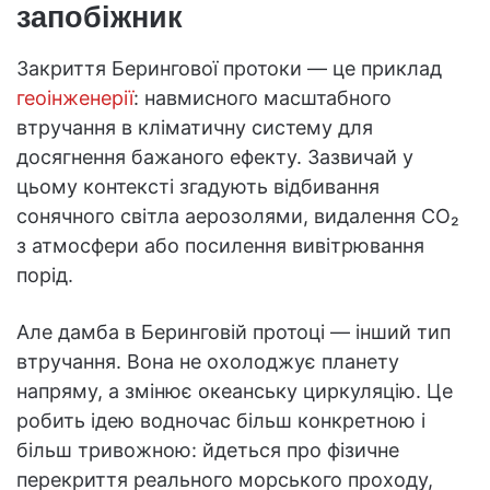
запобіжник
Закриття Берингової протоки — це приклад
геоінженерії
: навмисного масштабного
втручання в кліматичну систему для
досягнення бажаного ефекту. Зазвичай у
цьому контексті згадують відбивання
сонячного світла аерозолями, видалення CO₂
з атмосфери або посилення вивітрювання
порід.
Але дамба в Беринговій протоці — інший тип
втручання. Вона не охолоджує планету
напряму, а змінює океанську циркуляцію. Це
робить ідею водночас більш конкретною і
більш тривожною: йдеться про фізичне
перекриття реального морського проходу,