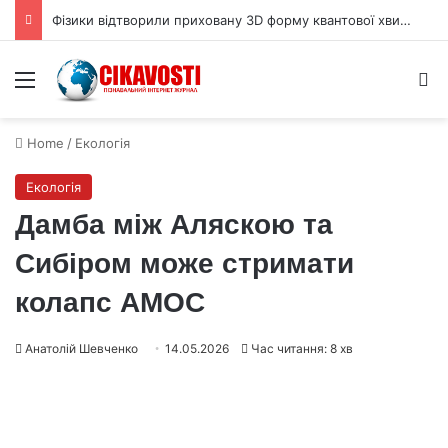
Фізики відтворили приховану 3D форму квантової хвильової функції
Menu
S
Home
/
Екологія
Екологія
Дамба між Аляскою та
Сибіром може стримати
колапс AMOC
Анатолій Шевченко
14.05.2026
Час читання: 8 хв