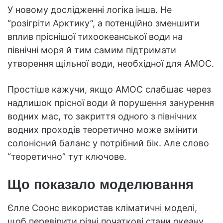
У новому дослідженні логіка інша. Не
“розігріти Арктику”, а потенційно зменшити
вплив пріснішої тихоокеанської води на
північні моря й тим самим підтримати
утворення щільної води, необхідної для AMOC.
Простіше кажучи, якщо AMOC слабшає через
надлишок прісної води й порушення занурення
водних мас, то закриття одного з північних
водних проходів теоретично може змінити
солонісний баланс у потрібний бік. Але слово
“теоретично” тут ключове.
Що показало моделювання
Єлле Соонс використав кліматичні моделі,
щоб перевірити різні початкові стани океану.