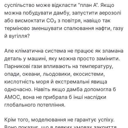
суспільство може відкласти “план А”. Якщо
можна побудувати дамбу, запустити аерозолі
або висмоктати CO₂ з повітря, навіщо так
терміново зменшувати спалювання нафти, газу
й вугілля?
Але кліматична система не працює як зламана
деталь у машині, яку можна просто замінити.
Парникові гази впливають на температуру,
опади, океани, льодовики, екосистеми,
кислотність моря й екстремальні явища
одночасно. Навіть якщо дамба допомогла б
AMOC, вона не прибрала б інші наслідки
глобального потепління.
Крім того, моделювання не гарантує успіху.
Воно показує, що в деяких умовах закриття