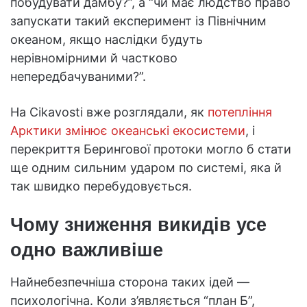
побудувати дамбу?”, а “чи має людство право
запускати такий експеримент із Північним
океаном, якщо наслідки будуть
нерівномірними й частково
непередбачуваними?”.
На Cikavosti вже розглядали, як
потепління
Арктики змінює океанські екосистеми
, і
перекриття Берингової протоки могло б стати
ще одним сильним ударом по системі, яка й
так швидко перебудовується.
Чому зниження викидів усе
одно важливіше
Найнебезпечніша сторона таких ідей —
психологічна. Коли з’являється “план Б”,