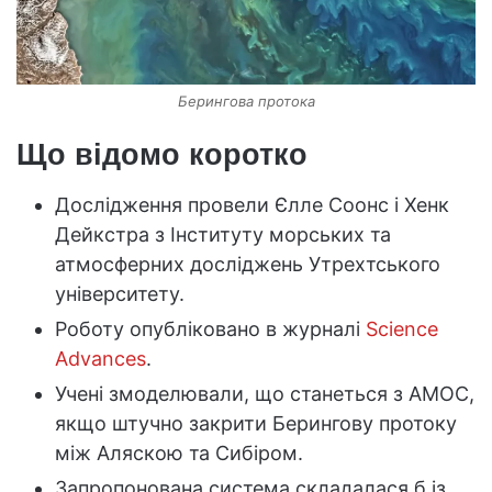
Берингова протока
Що відомо коротко
Дослідження провели Єлле Соонс і Хенк
Дейкстра з Інституту морських та
атмосферних досліджень Утрехтського
університету.
Роботу опубліковано в журналі
Science
Advances
.
Учені змоделювали, що станеться з AMOC,
якщо штучно закрити Берингову протоку
між Аляскою та Сибіром.
Запропонована система складалася б із