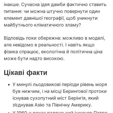
інакше. Сучасна ідея дамби фактично ставить
питання: чи можна штучно повернути один
елемент давнішої географії, щоб уникнути
майбутнього кліматичного зламу?
Відповідь поки обережна: можливо в моделі,
але невідомо в реальності. І навіть якщо
фізика спрацює, екологічна й політична ціна
може бути надто високою.
Цікаві факти
У минулі льодовикові періоди рівень моря
був нижчим, і на місці Берингової протоки
існував сухопутний міст Берінгія, який
з’єднував Азію та Північну Америку.
У 1960-х роках радянський інженер Петро