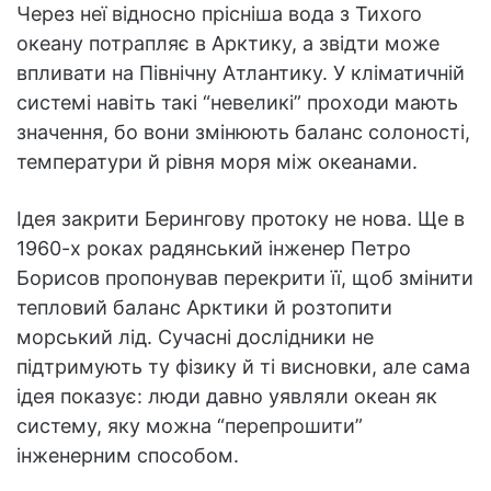
Через неї відносно прісніша вода з Тихого
океану потрапляє в Арктику, а звідти може
впливати на Північну Атлантику. У кліматичній
системі навіть такі “невеликі” проходи мають
значення, бо вони змінюють баланс солоності,
температури й рівня моря між океанами.
Ідея закрити Берингову протоку не нова. Ще в
1960-х роках радянський інженер Петро
Борисов пропонував перекрити її, щоб змінити
тепловий баланс Арктики й розтопити
морський лід. Сучасні дослідники не
підтримують ту фізику й ті висновки, але сама
ідея показує: люди давно уявляли океан як
систему, яку можна “перепрошити”
інженерним способом.