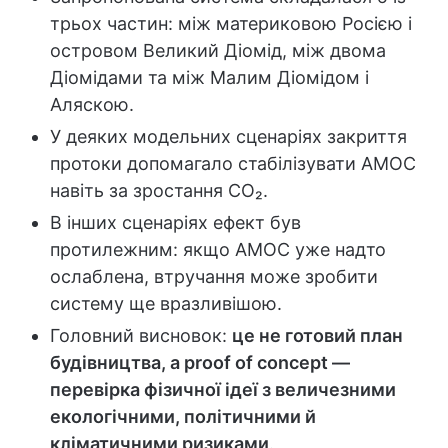
трьох частин: між материковою Росією і
островом Великий Діомід, між двома
Діомідами та між Малим Діомідом і
Аляскою.
У деяких модельних сценаріях закриття
протоки допомагало стабілізувати AMOC
навіть за зростання CO₂.
В інших сценаріях ефект був
протилежним: якщо AMOC уже надто
ослаблена, втручання може зробити
систему ще вразливішою.
Головний висновок:
це не готовий план
будівництва, а proof of concept —
перевірка фізичної ідеї з величезними
екологічними, політичними й
кліматичними ризиками
.