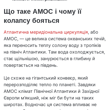
Що таке AMOC і чому її
колапсу бояться
Атлантична меридіональна циркуляція
, або
AMOC, — це велика система океанських течій,
яка переносить теплу солону воду з тропіків
на північ Атлантики. Там вода охолоджується,
стає щільнішою, занурюється в глибину й
повертається на південь.
Це схоже на гігантський конвеєр, який
перерозподіляє тепло по планеті. Завдяки
AMOC клімат Північної Атлантики й Західної
Європи м’якший, ніж міг би бути на таких
широтах. Водночас ця система впливає не