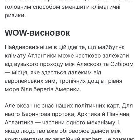
головним способом зменшити кліматичні
ризики.
WOW-висновок
Найдивовижніше в цій ідеї те, що майбутнє
клімату Атлантики може частково залежати
від вузького проходу між Аляскою та Сибіром
— місця, яке здається далеким від
європейських зим, тропічних дощів і рівня
моря біля берегів Америки.
Але океан не знає наших політичних карт. Для
нього Берингова протока, Арктика й Північна
Атлантика — частини одного механізму. І
якщо людство вже обговорює дамби між
континентами як аварійний варіант, це означає