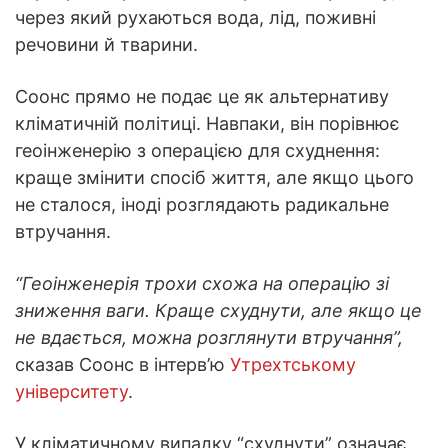
через який рухаються вода, лід, поживні
речовини й тварини.
Соонс прямо не подає це як альтернативу
кліматичній політиці. Навпаки, він порівнює
геоінженерію з операцією для схуднення:
краще змінити спосіб життя, але якщо цього
не сталося, іноді розглядають радикальне
втручання.
“Геоінженерія трохи схожа на операцію зі
зниження ваги. Краще схуднути, але якщо це
не вдається, можна розглянути втручання”,
сказав Соонс в інтерв’ю
Утрехтському
університету
.
У кліматичному випадку “схуднути” означає