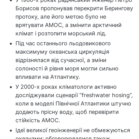
Борисов пропонував перекрити Берингову
протоку, але його метою було не
врятувати AMOC, а змінити арктичний
клімат і розтопити морський лід.
Під час останнього льодовикового
максимуму океанська циркуляція
відрізнялася від сучасної, а зміни
солоності й рівня моря могли сильно
впливати на Атлантику.
У 2000-х роках кліматологи активно
досліджували сценарії “freshwater hosing”,
коли в моделі Північної Атлантики штучно
додають прісну воду, щоб перевірити
стійкість AMOC.
Ідеї великої геоінженерії не обмежуються
океанами: обговорювалися також