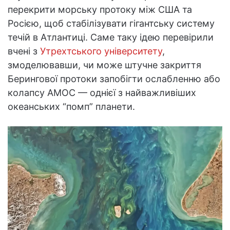
перекрити морську протоку між США та
Росією, щоб стабілізувати гігантську систему
течій в Атлантиці. Саме таку ідею перевірили
вчені з
Утрехтського університету
,
змоделювавши, чи може штучне закриття
Берингової протоки запобігти ослабленню або
колапсу AMOC — однієї з найважливіших
океанських “помп” планети.