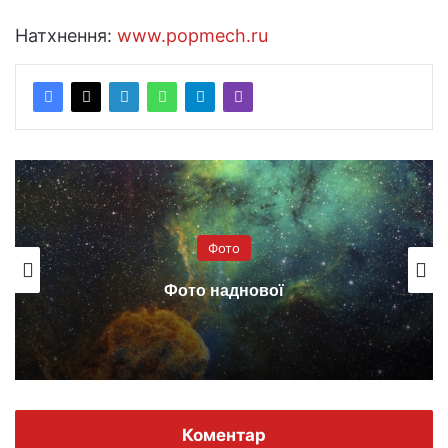
Натхнення:
www.popmech.ru
Фото
Фото наднової
Коментар