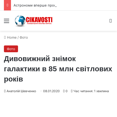
Астрономи вперше простежили слабкий спалах шокового прориву наднової
Menu
S
Home
/
Фото
Фото
Дивовижний знімок
галактики в 85 млн світлових
років
Анатолій Шевченко
08.01.2020
0
Час читання: 1 хвилина