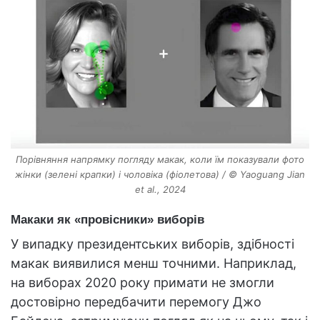
Порівняння напрямку погляду макак, коли їм показували фото
жінки (зелені крапки) і чоловіка (фіолетова) / © Yaoguang Jian
et al., 2024
Макаки як «провісники» виборів
У випадку президентських виборів, здібності
макак виявилися менш точними. Наприклад,
на виборах 2020 року примати не змогли
достовірно передбачити перемогу Джо