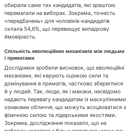
обирали саме тих кандидатів, які зрештою
перемагали на виборах. Зокрема, точність
«передбачень» для чоловіків-кандидатів
склала 54,6%, що перевищує випадкову
ймовірність.
Спільність еволюційних механізмів між людьми
і приматами
Дослідники зробили висновок, що еволюційні
механізми, які керують оцінкою сили та
домінування в приматів, частково збереглися
й у людей. Так, люди, як і макаки, несвідомо
надають перевагу кандидатам із маскулінними
ознаками обличчя, що можуть асоціюватися з
фізичною силою та лідерськими якостями.
Зокрема, дослідження показало, що на
виборах чоловіки з більш видатною нижньою