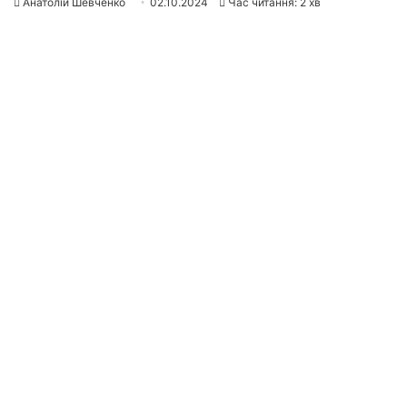
Анатолій Шевченко
02.10.2024
Час читання: 2 хв