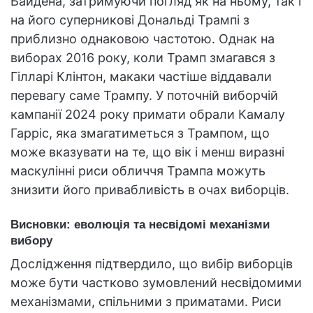
Байдена, затримуючи погляд як на ньому, так і
на його суперникові Дональді Трампі з
приблизно однаковою частотою. Однак на
виборах 2016 року, коли Трамп змагався з
Гілларі Клінтон, макаки частіше віддавали
перевагу саме Трампу. У поточній виборчій
кампанії 2024 року примати обрали Камалу
Гарріс, яка змагатиметься з Трампом, що
може вказувати на те, що вік і менш виразні
маскулінні риси обличчя Трампа можуть
знизити його привабливість в очах виборців.
Висновки: еволюція та несвідомі механізми
вибору
Дослідження підтвердило, що вибір виборців
може бути частково зумовлений несвідомими
механізмами, спільними з приматами. Риси