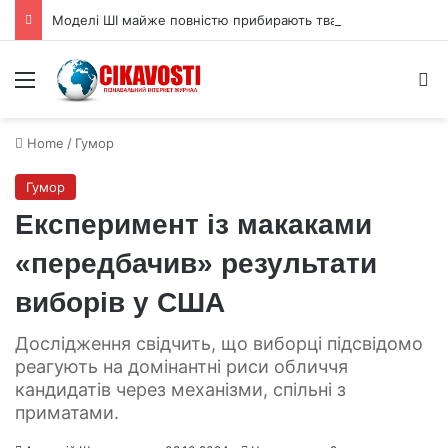
Моделі ШІ майже повністю прибирають тваринок-героїнь з дитячих історій
Menu
S
Home
/
Гумор
Гумор
Експеримент із макаками
«передбачив» результати
виборів у США
Дослідження свідчить, що виборці підсвідомо
реагують на домінантні риси обличчя
кандидатів через механізми, спільні з
приматами.