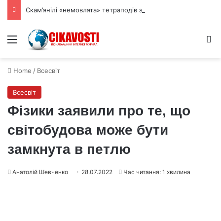
Скам’янілі «немовлята» тетраподів змінюють історію виходу на сушу
Menu
S
Home
/
Всесвіт
Всесвіт
Фізики заявили про те, що
світобудова може бути
замкнута в петлю
Анатолій Шевченко
28.07.2022
Час читання: 1 хвилина