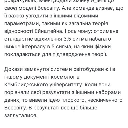
розрахунках, вчені додали змінну A_lens до
своєї моделі Всесвіту. Але команда визнає, що
її важко узгодити з іншими відомими
параметрами, такими як загальна теорія
відносності Ейнштейна. І ось чому: отримане
стандартне відхилення 3,5 сигма набагато
нижче інтервалу в 5 сигма, на який фізики
покладаються для підтвердження теорії.
Докази замкнутої системи світобудови є і в
іншому документі космологів
Кембриджського університету: коли вони
порівняли свої результати з іншими наборами
даних, то вивели ідею плоского, нескінченного
Всесвіту. В результаті все ще більше
заплуталися.