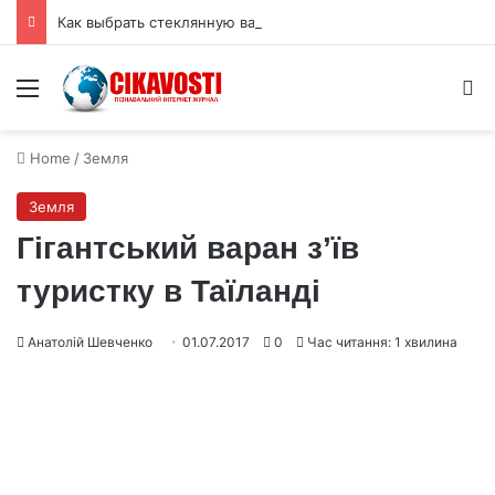
Как выбрать стеклянную вазу для букета: высота, форма и размер горлышка
Menu
S
Home
/
Земля
Земля
Гігантський варан з’їв
туристку в Таїланді
Анатолій Шевченко
01.07.2017
0
Час читання: 1 хвилина