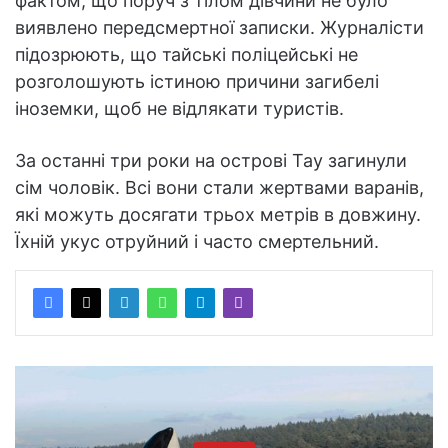
фактом, що поруч з тілом дівчини не було
виявлено передсмертної записки. Журналісти
підозрюють, що тайські поліцейські не
розголошують істиною причини загибелі
іноземки, щоб не відлякати туристів.
За останні три роки на острові Тау загинули
сім чоловік. Всі вони стали жертвами варанів,
які можуть досягати трьох метрів в довжину.
Їхній укус отруйний і часто смертельний.