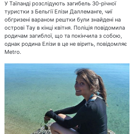
У Таїланді розслідують загибель 30-річної
туристки з Бельгії Елізи Даллеманге, чиї
обгризені вараном рештки були знайдені на
острові Тау в кінці квітня. Поліція повідомила
родичам загиблої, що та покінчила з собою,
однак родина Елізи в це не вірить, повідомляє
Metro.