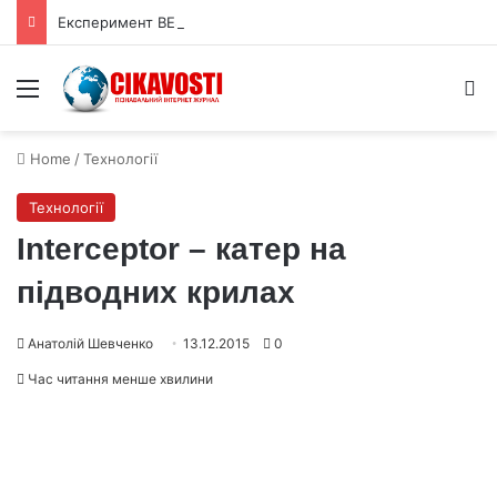
Експеримент BESIII виявив у частинці X(2370) домінування глюболу
Menu
S
Home
/
Технології
Технології
Interceptor – катер на
підводних крилах
Анатолій Шевченко
13.12.2015
0
Час читання менше хвилини